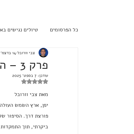
להתחברות
כל הפרסומים
טיולים נגישים בא
צבי וורובל
14 בדצמ׳ 2024
שייט תענוגות - קרוז
ארה"
פרק 3 – הטיול בערי יפן - טוקיו
עודכן:
7 בספט׳ 2025
דירוג של NaN מתוך 5 כוכבים
מאת צבי וורובל 
יפן, ארץ השמש העולה,
פורצת דרך. הסיפור של
ביקרתי, תוך התמקדות 