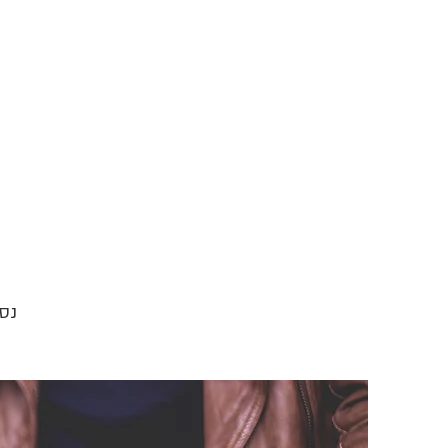
me
Log In
נסי