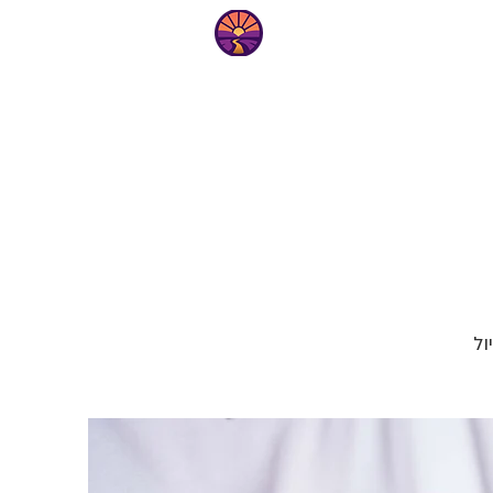
More
ול