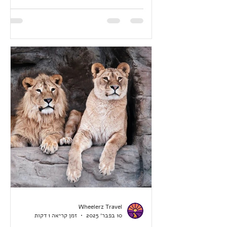
כ"כ. מתניידת בכיסא רגיל (לא ממונע)
ונסעתי לבד ל-12 יום בערך. בחרתי מקומות
תוך כדי מהמלצות ובעיקר האמת דרך
גוגל-מאפס. יש שם סימון של פארקים
ושבילי ונקודות תצפית וכשלוחצים עליהן,
זה מראה סימון אם נגיש או לא לכיסא.
פשוט הסתכלתי לאן אני נוסעת ומה יש
באזור שאני יכולה ל
Wheelerz Travel
10 בפבר׳ 2025
זמן קריאה 1 דקות