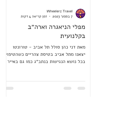
Wheelerz Travel
7 בספט׳ 2023
זמן קריאה 4 דקות
מפלי הניאגרה וארה״ב
בקלנועית
מאת דני כהן סולל תל אביב - טורונטו
יצאנו מתל אביב בטיסת צהריים כשהטיפול
בכל נושא הנגישות בנתב״ג כמו גם באייר
קנדה היה ללא דופי. בילינו...