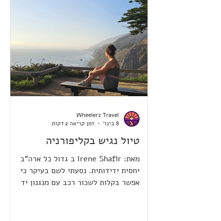
Wheelerz Travel
8 בינו׳
זמן קריאה 2 דקות
טיול נגיש בקליפורניה
מאת: Irene Shafir ב גדול כל ארה"ב
יחסית ידידותית. נסעתי לשם בעיקר כי
אפשר בקלות לשכור רכב עם מנגנון יד
(שכרתי בהרץ) במחיר רכב רגיל. מסתבר
שאין הרבה מדינות שאפשר לשכור בהן.
המסלול די ספונטני כי לא היה לי זמן לתכנן