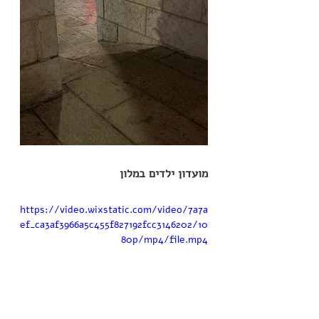
מועדון ילדים במלון
https://video.wixstatic.com/video/7a7a
ef_ca3af3966a5c455f827192fcc3146202/10
80p/mp4/file.mp4