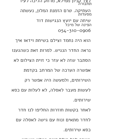
לצד קניון ממילא, מרחק הליכה לעיר 
תחבורה
העתיקה. טרם הזמנת המלון, נעשתה 
מסעדות
שיחה עם יועץ הנגישות דוד  
הפינה של מיכל
‪054‑310‑0906‬
הוא היה נחמד וצילם בשיחת וידאו איך 
נראה החדר הנגיש. למרות זאת כשהגענו 
הסתבר שזה לא עזר כי זוית הצילום לא 
אפשרה הערכה של המרחב בקדמת 
השירותים, ולמעשה היה אפשר רק 
לעשות מעבר לאסלה, לא לעלות עם כסא 
שירותים. 
לאחר בקשות חוזרות החליפו לנו חדר 
לחדר מתאים ונוח עם גישה לאסלה עם 
כסא שירותים.