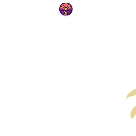
ם
בית