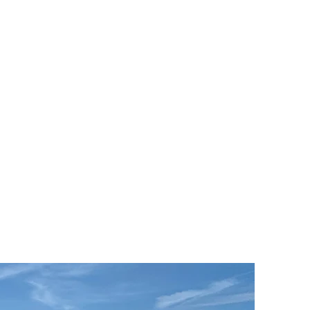
להתחברות
נ