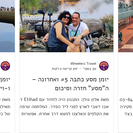
Wheelerz Travel
30 באפר׳
זמן קריאה 2 דקות
יומן מסע כתבה #5 ואחרונה –
ה"מסע" חזרה וסיכום
ו-וי
ון: 03-6428-0888
מאת אלון גולן: התכנון היה לחזור עם Etihad דרך
מאת א
סקירה
אבו דאבי לארץ לפני ליל הסדר. המלחמה טרפה
תאילנ
בצד
את הקלפים ונאלצנו למצא דרך אחרת. אפשרות
של כש
האזור
נוספת הייתה להגיע לאירופה ומשם טיסה של
מאיתנ
ת בעיקר
חברה ישראלית לארץ. הזמנתי טיסה עם
לעליי