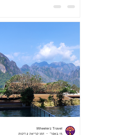
טיסות פנים וקצת טיסות בינלאומיות, ומ
נמל התעופה העמוס ביותר ביפן. השדרה
והיפה של נמל תעופה זה משמשת כמציג 
קל למגוון רמות של חנויות, אפשרויות ס
ושירותים הניתנים במקום. עם זמן הנסי
ביותר למלון בטוקיו, נמל תעופה זה עשו
אידיאלי לאחר טיסה ארוכה.
Wheelerz Travel
13 באפר׳
זמן קריאה 2 דקות