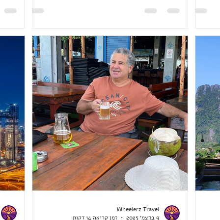
הווה את
Emirates לאתונה ומשם טיסת ארקיע לארץ.
מקומי
 המרכזית
ארקיע שלחו הודעה על ביטול הטיסה ביום שישי
בשלום
נגישות
כשהטיסה הייתה אמורה להיות ביום שני אחרי
בקמבו
עודה
(במוצ"ש החזירו את הטיסה, אבל זה היה מאלץ
מפלסט
עה הקצר
אותנו לקונקשן של 8 שעות בשדה התעופה, אז
ולבסוף
י להיות
ויתרנו). חיפשתי אפשרות נוספת והזמנתי לבסוף
גם בוי
טיסה מאתונה לטאבה, ומשם הזמנתי מונית
בקמבו
Wheelerz Travel
9 בדצמ׳ 2025
זמן קריאה 14 דקות