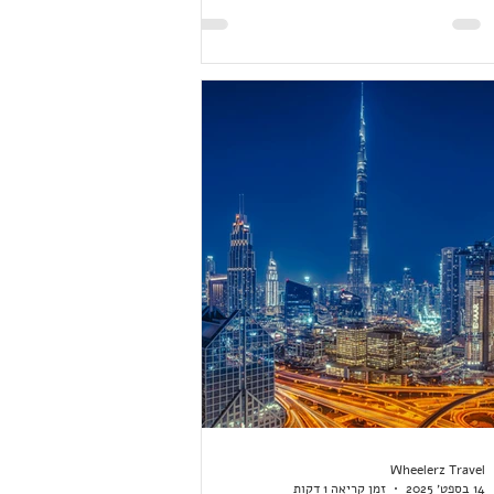
 בשדה התעופה ואיסוף הכבודה עבר
. ביציאה אסף אותנו מדריך מקומי.
דיה חיפשנו כסא חדש למקלחת. כסא
יק לא מצאנו (אחרי שעתיים של חיפושים)
 קנינו כסא גן מאלומיניום (שליווה אותנו
אטנם). לא ארחיב יותר מידי. היות והיינו
דיה שלושה לילות, שגם עליהם
Wheelerz Travel
14 בספט׳ 2025
זמן קריאה 1 דקות