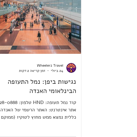
Wheelerz Travel
24 ביולי
זמן קריאה 2 דקות
נגישות ביפן: נמל התעופה
הבינלאומי האנדה
קוד נמל תעופה: HND טלפ
אתר אינטרנט: האתר הרשמי של האנדה 
כללית נמצא ממש מחוץ לטוקיו (ממוקם 
הדרום-מזרחי של האי המרכזי של יפן, ו
המטרופוליטני הגדול ביותר ביפן). משר