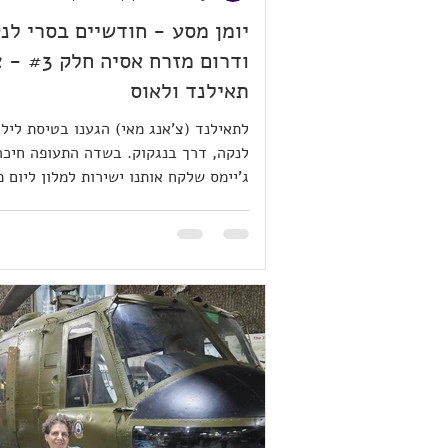
יומן מסע - חודשיים בסרי לנ
ודרום מזרח אס
תאילנד ולאוס
לתאילנד (צ'אנג מאי) הגענו בטיסת ליל
לנקה, דרך בנגקוק. בשדה התעופה חיכה
ג'יימס שלקח אותנו ישירות למלון ליום מ
מאחר וכבר היינו בתאילנד בעבר, תוכננו
שלושה ימים (צ'אנג מאי + צ'אנג קונג) ל
המעבר ללאוס. לג'יימס הצטרף למחרת "
בשם מוס, שניהם ילוו אותנו גם בלאוס –
אקדים ואומר ששני החבר'ה האלו עטפו 
כך הרבה אכפתיות ועזרה שלא יכולנו אפ
לחלום עליהם (שומרי הראש של שוש). בי
לילה אחד בצ'יאנג קונג (עם הנוף של ל
השני של נהר המקונג, ולמחרת