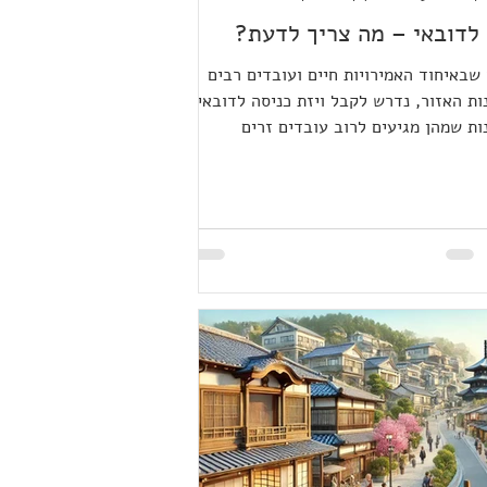
 לדובאי – מה צריך לדעת?
שבאיחוד האמירויות חיים ועובדים רבים
ות האזור, נדרש לקבל ויזת כניסה לדובאי
ות שמהן מגיעים לרוב עובדים זרים
ים. איך משיגים ויזה? ✔️ ויזות קצרות של
יום נחשבות קלות יותר להשגה מאשר ויזת
 ✔️ נדרש להציג כרטיסי טיסה הלוך–חזור
 לינה מסודר עבור המטפל/ת. ✔️ מי שמגיש
קשה חייב להיות סוכן תיירות מורשה
ד האמירויות. ✈️ אם אתם טסים עם חברת
 אמירתית – היא יכולה להגיש עבורכם את
 לויזה. 🏨 אם בחרתם לטוס עם חברה
– אפשר לפנות למלון שבו אתם