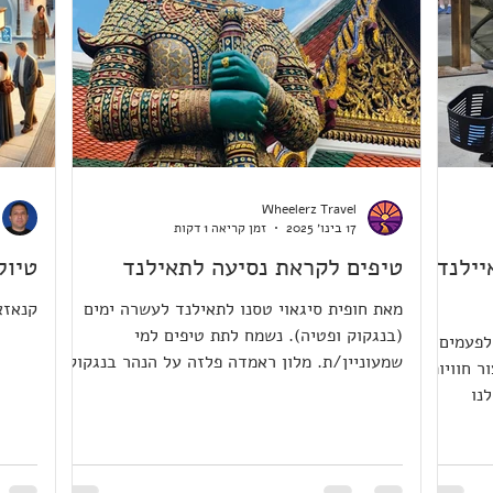
Wheelerz Travel
17 בינו׳ 2025
זמן קריאה 1 דקות
יילנד,
טיפים לקראת נסיעה לתאילנד
טיול ליפ
מאת חופית סיגאוי טסנו לתאילנד לעשרה ימים
קנאזא
(בנגקוק ופטיה). נשמח לתת טיפים למי
ותנו - לפעמים,
שמעוניין/ת. מלון ראמדה פלזה על הנהר בנגקוק
ר חוויות
- חדרים מונגשים...
נו