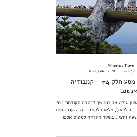
Wheelerz Travel
30 באפר׳
זמן קריאה 3 דקות
יומן מסע חלק #4 – קמבודיה
אנטנם
לון גולן: אז בהמשך לכתבה הקודמת (צפון
ד + לאוס), מלאוס לקמבודיה הגענו בטיסה
עה וחצי , בשער העלייה למטוס אספו
ו את הקלנועית ושושי עברה לכסא גלגלים
ה למטוס. עברנו את התורים בעזרת סיוע