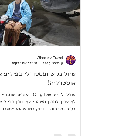
Wheelerz Travel
9 בפבר׳ 2025
זמן קריאה 1 דקות
טיול נגיש ופסטורלי בפיליפ א
אוסטרליה!
אורלי לביא Orly Lavi משתפת א
לא צריך לתכנן משהו יוצא דופן כדי ליצו
בלתי נשכחות. בדיוק כמו שהיא מספרת ל
כאן:...