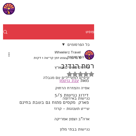
פוסט
כל הפרסומים
Wheelerz Travel
כל הפרסומים
8 בדצמ׳ 2024
זמן קריאה 1 דקות
רמת הנדיב
טיולים נגישים בארץ
דירוג של NaN מתוך 5 כוכבים
טיפים למטיילים עם מגבלה
מאת 
ענת גוטמן
אסיה והמזרח הרחוק
דירוג נגישות 5/5
נגישות באירופה
פארק  מקסים פתוח גם בשבת בחינם
שייט תענוגות - קרוז
ארה"ב וצפון אמריקה
נגישות בבתי מלון