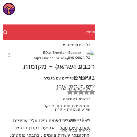
פוסט
כל הפרסומים
Efrat Shenkar-Spector
כל הפרסומים
28 ביולי 2024
זמן קריאה 1 דקות
רכבת ישראל - מקומות
טיולים נגישים בארץ
נגישים
טיפים למטיילים עם מגבלה
עודכן:
17 בדצמ׳ 2024
אסיה והמזרח הרחוק
דירוג של NaN מתוך 5 כוכבים
נגישות באירופה
את אפרת ספקטור שנקר 
שייט תענוגות - קרוז
ארה"ב וצפון אמריקה
"אחרי שמספר פעמים נפלו עליי אופניים 
וקורקינט במהלך הנסיעה בקרון הנגיש... 
נגישות בבתי מלון
התלוננתי עשרות פעמים , כתבתי פוסטים.