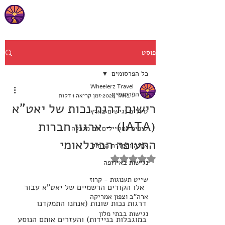
פוסט
כל הפרסומים
Wheelerz Travel
כל הפרסומים
1 באוג׳ 2024
זמן קריאה 1 דקות
רישום דרגת נכות של יאט"א
טיולים נגישים בארץ
(IATA) - ארגון חברות
טיפים למטיילים עם מגבלה
התעופה הבינלאומי
אסיה והמזרח הרחוק
דירוג של NaN מתוך 5 כוכבים
נגישות באירופה
שייט תענוגות - קרוז
 אלו הקודים הרשמיים של יאט"א עבור 
ארה"ב וצפון אמריקה
דרגות נכות שונות (אנחנו התמקדנו 
נגישות בבתי מלון
במוגבלות בניידות) והעזרים אותם הנוסע 