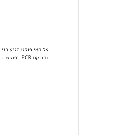
אל האי פוקט הגיע רזי
ובדיקת PCR בפוקט. ניתן לעלות למעבורת ולהפליג על גביה עם כיסא הגלגלים.