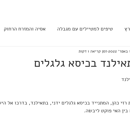
בית
הצהרת נגישות
הקהילה
רץ
טיפים למטיילים עם מגבלה
אסיה והמזרח הרחוק
202
זמן קריאה 1 דקות
ב וצפון אמריקה
נגישות בבתי מלון
תחבורה
מסעד
אילנד בכיסא גלגלים
לנד
רזי כהן, המתנייד בכיסא גלגלים ידני, בתאילנד, בדרכו אל היעד
בין האי פוקט ליבשה.