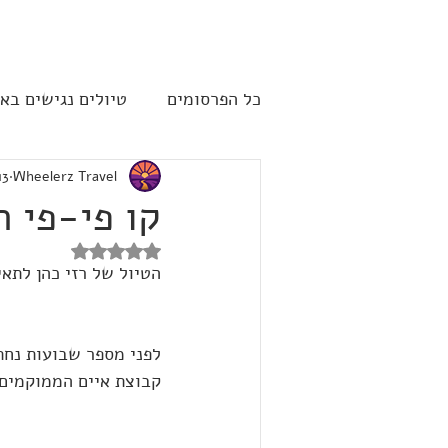
להתחברות
כל הפרסומים
טיולים נגישים בא
Wheelerz Travel
13 באפר׳ 2
שייט תענוגות - קרוז
ארה"
קו פי-פי ת
דירוג של NaN מתוך 5 כוכבים
הטיול של רזי כהן לתאי
לפני מספר שבועות נחת 
קבוצת איים הממוקמים 