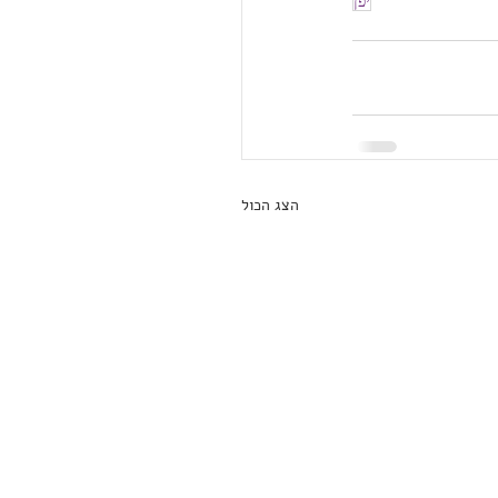
יפן
הצג הכול