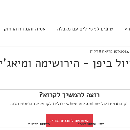
בית
הצהרת נגישות
הקהילה
רץ
טיפים למטיילים עם מגבלה
אסיה והמזרח הרחוק
זמן קריאה 8 דקות
ב וצפון אמריקה
נגישות בבתי מלון
תחבורה
מסעד
רוצה להמשיך לקרוא?
רק המנויים של wheelerz.online יכולים לקרוא את הפוסט הזה.
הצטרפות לתוכנית מנויים
תנאי שימוש באתר
מדיניות פרטיות