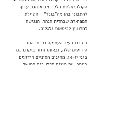
הקולוניאליות הללו. מבחינתנו, עדיף 
להתבונן בהן מה"בונד" - הטיילת 
המפוארת שבחזית הנהר, הנגישה 
לחלוטין לכיסאות גלגלים.
ביקרנו בעיר העתיקה ובבתי התה 
הידועים שלה, ובאותו אזור ביקרנו גם 
בגני יו-אן, מהגנים הסיניים הידועים 
ביותר. את הגנים הללו בנה המושל 
לכבוד הוריו הקשישים, כדי שיוכלו 
לחוות בנוחיות את חילוף העיתים והטבע 
המשתנה. גני יו-אן נגישים בהשוואה 
לגנים אחרים, שכן המדרגות בהם מעטות 
יחסית. יש להתמודד עם סדרות של 
שתיים-שלוש מדרגות בכל פעם, וכדאי 
מאוד לעשות את המאמץ. הגנים הסיניים 
מצדיקים, ללא ספק, את המוניטין שיצא 
להם.