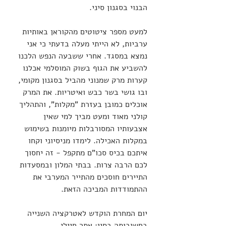
הבנוי בסגנון סיני.
למעט מספר ציטוטים מהקוראן באותיות 
ערביות, לא הייתי מעלה בדעתי כי אני 
נמצא במסגד. אחרי ששבעה הנפש הלכנו 
להשביע את הגוף בשוק המוסלמי אכלנו 
קערות מרק שמנוני מהביל בסגנון מקומי, 
ובו גושי בשר כבש ואיטריות. את המרק 
אוכלים כמובן בעזרת "מקלות", והתהליך 
קולני מאוד ומעט מביך למי שאין 
אצבעותיו המסורבלות מיומנות בשימוש 
במקלות האכילה. לימדו מניסיוני וקחו 
איתכם בכיס סכו"ם מתקפל - זה יחסוך 
לכם הרבה צרות. בבתי המלון ובמסעדות 
התיירים חוסכים מהתייר המערבי את 
ההתמודדות המביכה הזאת. 
יום המחרת הוקדש לאטרקציה השנייה 
בחשיבותה בסין: אתר חיילי 