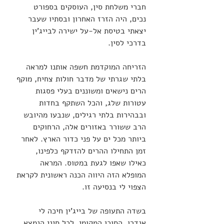
חברי משלחת סין, העוסקים בספורט 
נכים, היה הזרז האחרון ובסתיו שעבר 
יצאתי בטיסת אל-על ישירה לבייג'ין 
בדרכי לסין.
הזריחה המוקדמת חשפה אותנו למראה 
בלתי שגרתי של מדבר חולות צחיח, מוקף 
הרים נישאים ומשוננים בעלי פסגות 
עטורות שלג, והכל השתקף בחדות 
ובבהירות בלתי רגילים, שנבעו מהיובש 
הרב ששורר באזורים אלה, הרחוקים 
ביותר מכל ים על פני כדור הארץ. לאחר 
זמן התחילו ההרים להזדקף כלפינו, 
כאילו שאפו לגעת במטוס. המראה 
המופלא הזה היווה הכנה ראשונית לקראת 
הצפוי לי בנסיעה זו.
בשדה התעופה של בייג'ין חיכה לי 
אנדרו, הסוכן המקומי. לכל סיני הנמצא 