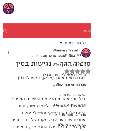
פוסט
כל הפרסומים
Wheelerz Travel
כל הפרסומים
7 באפר׳ 2022
זמן קריאה 5 דקות
סיפור דרך - נגישות בסין
טיולים נגישים בארץ
דירוג של NaN מתוך 5 כוכבים
טיפים למטיילים עם מגבלה
כתבה מאת אהרן (אריק) ומוש למגזין 
"תדמית הנכים".
אסיה והמזרח הרחוק
נגישות באירופה
בילדותי אהבתי מכל את הספרים וסיפורי 
שייט תענוגות - קרוז
המסעות. שמות כמו ליווינגסטון, ת'ור 
היירדאל, הקון-טיקי ומטיילי עולם 
ארה"ב וצפון אמריקה
אחרים שבו את לבי. מקום של כבוד תפס 
נגישות בבתי מלון
איך לא - מרקו פולו הוונציאני, בסיפורי 