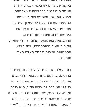
בקשר עם זרים יש כינוי אנגלי, אחרת 
הטיול היה נגמר בלי שהיינו מצליחים 
לבטא את שמו האמיתי של בן שיחנו. 
הנסיעה הארוכה אל בית המלון הפגישה 
אותי עם הניגודים המאפיינים את סין 
העכשווית: תנופת פיתוח אדירה, 
המתבטאת באוטוסטראדות וגורדי שחקים 
אל תוך העיר המיסתורית, בתי הבוץ, 
הסמטאות הצרות ונחילי האדם האין 
סופיים.
בתי המלון מודרניים לחלוטין, ומחיריהם 
בהתאם. בחלקם ניתן למצוא חדרי נכים 
או לפחות חדרים נגישים ונוחים לשהייה. 
בייג'ין המוכרת גם בשם פקין, היא בירת 
סין מזה כ-700 שנה ומרכזת חלק מרשים 
מהאתרים שהתייר מבקש לראות. הסרט 
"הקיסר האחרון" זירז את ביקורי ב"עיר 