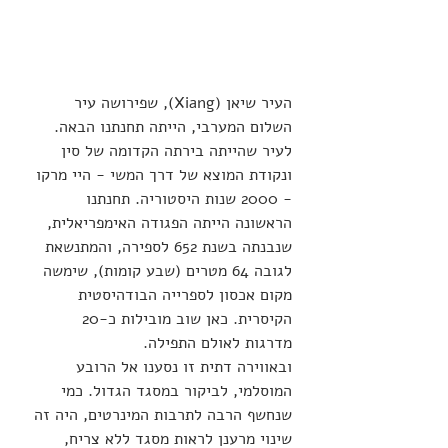
העיר שיאן (Xiang), שפירושה עיר 
השלום המערבי, הייתה תחנתנו הבאה. 
לעיר שהייתה בירתה הקדומה של סין 
ונקודת המוצא של דרך המשי - היי מרקו 
- 2000 שנות היסטוריה. תחנתנו 
הראשונה הייתה הפגודה האימפריאלית, 
שנבנתה בשנת 652 לספירה, והמתנשאת 
לגובה 64 מטרים (שבע קומות), שימשה 
מקום אכסון לספרייה הבודהיסטית 
הקיסרית. כאן שוב מובילות כ-20 
מדרגות לאולם התפילה.
ובאווירה דתית זו נסענו אל הרובע 
המוסלמי, לביקור במסגד הגדול. כמי 
שנחשף הרבה לתרבות המינרטים, היה זה 
שינוי מרענן לראות מסגד ללא צריח, 