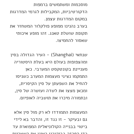
מוסכמות ומשתמשים ברמפות 
הדקורטיביות, המקבילות לגרמי המדרגות 
במקום המדרגות עצמן.
בערב נהנינו ממופע פולקלור המשחזר את 
תקופת שושלת טאנג. זהו מופע איכותי 
שאסור להחמיצו. 
שנחאי (Shanghai) - העיר הגדולה בסין 
ומהצפופות בעולם היא בעלת היסטוריה 
מעניינת בקונטקסט המערבי. כאן 
התמקמו נציגי מעצמות המערב כשניסו 
להחיל את השפעתן על סין הקיסרית, 
ומכאן מצצו את לשדה ועושרה של סין, 
ובתמורה מיכרו את תושביה לאופיום. 
המעצמות התמודדו לא רק מול סין אלא 
גם ובעיקר - זו נגד זו, והדבר בא לידי 
ביטוי בבנייה הקולוניאלית המפוארת עד 
כדי הפרזה בביקורנו ראינו את השאריות 