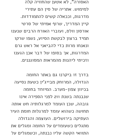
האסורה", לא אטען שהחוויה קלה 
למימוש. אתריה של סין הם עתירי 
מדרגות, וככאלה קשים להתמודדות.
קיין המדריך, שרוף אמיתי של סרטי 
אורסון וולס, ועוברי האורח הרבים שנענו 
תמיד ברצון לבקשת הסיוע, נשפו שרקו 
ונאנחו מרות כדי להביאני אל ראש גרם 
המדרגות, אך בסופו של דבר אכן הגענו 
וזכיתי ליהנות מהמראות המסוגננים. 
בדרך זו ביקרנו גם באתר החומה 
הגדולה, המרוחק מבייג'ין כשעת נסיעה 
בכיוון צפון-מערב. המיוחד בחומה 
שנבנתה בשנת 211 לפני הספירה אינו 
גובהה, שכן העומד למרגלותיה חש אותה 
תחושה כשהוא עומד למרגלות חומת העיר 
העתיקה בירושלים. העוצמה והגדולה 
מתגלים כשעומדים על החומה ומגלים את 
התוואי הקשה עליו נבנתה, וכשמגלים על 