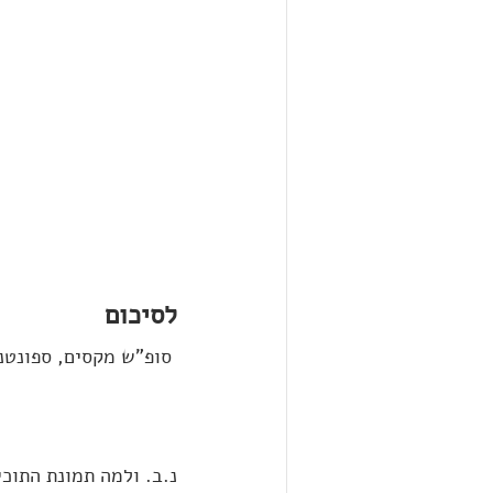
לסיכום
 סופ"ש מקסים, ספונטני והעיקר - היינו כולנו יחד, שלושה דורות שמחים (כולל נויה בת החודשיים). 
נ.ב. ולמה תמונת התוכי