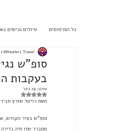
להתחברות
ט
כל הפרסומים
טיולים נגישים בא
Wheelerz Travel
7 בדצמ׳ 2025
שייט תענוגות - קרוז
ארה"
סופ"ש נגי
בעקבות הפ
עודכן:
29 בינו׳
דירוג של NaN מתוך 5 כוכבים
מאת רויטל שורץ סבירס
סופ"ש בעיר הקודש, אש
מתברר שזו חיה נדירה 