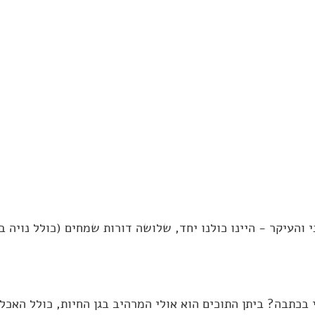
 בכתבה? ביתן התוכים הוא אולי המרהיב בגן החיות, כולל האכ