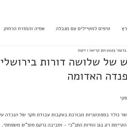
יפים
הקהילה
הצהרת נגישות
שירותי
רץ
טיפים למטיילים עם מגבלה
אסיה והמזרח הרחוק
זמן קריאה 1 דקות
ב וצפון אמריקה
נגישות בבתי מלון
תחבורה
מסעד
ש של שלושה דורות בירושלי
נדה האדומה
קי
ר נולד בספונטניות מבורכת בעקבות עבודת חקר של הנכדה על.
הקיימת רק בגן החיות התנ"כי - וסביבה נרקם סופ"ש משפחתי.