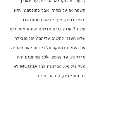
לדעת. סוזוקי לא הכריזה על תאריך 
השקה או על מחיר. אבל כקונספט, היא 
מצית דמיון. איך ייראה התחום עוד 
עשור? איזה כלים חדשים יפתחו מסלולים 
שלא העזנו לחשוב עליהם? יפן מובילה 
את העולם במחקר על ניידות לאוכלוסייה 
מזדקנת. עד 2035, 38% מהיפנים יהיו 
מעל גיל 65. פתרונות כמו MOQBA לא 
רק מעניינים, הם הכרחיים.