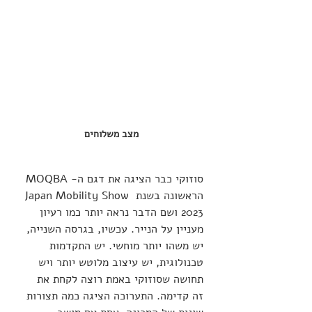
מצב משלוחים
סוזוקי כבר הציגה את דגם ה- MOQBA 
הראשונה בשנת Japan Mobility Show 
2023 ושם הדבר נראה יותר כמו רעיון 
מעניין על הנייר. עכשיו, בגרסה השנייה, 
יש משהו יותר מוחשי. יש התקדמות 
טכנולוגית, יש עיצוב מלוטש יותר ויש 
תחושה שסוזוקי באמת רוצה לקחת את 
זה קדימה. התערוכה הציגה כמה תצורות 