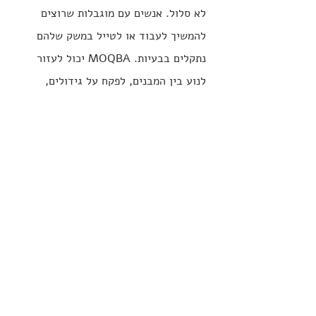
לא סלול. אנשים עם מוגבלות שרוצים 
להמשיך לעבוד או לטייל במשק שלהם 
נתקלים בבעיות. MOQBA יכול לעזור 
לנוע בין המבנים, לפקח על גידולים, 
להגיע למקומות שרכב רגיל לא יכול.
אזורים היסטוריים
העיר העתיקה בירושלים, יפו העתיקה, 
עכו - מקומות מדהימים שמלאים 
במדרגות וסמטאות צרות. תיירות נגישה 
היא אתגר גדול במקומות האלה, ו-
MOQBA יכול להיות פתרון.
חירום ופינוי