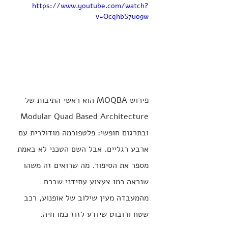
https://www.youtube.com/watch?
v=OcqhbS7uo9w
פירוש MOQBA הוא ראשי התיבות של 
Modular Quad Based Architecture 
ובתרגום חופשי: פלטפורמה מודולרית עם 
ארבע רגליים. אבל השם הטכני לא באמת 
מספר את הסיפור. מה שרואים זה משהו 
שנראה כמו צעצוע עתידני שברח 
מהמעבדה מעין שילוב של אופנוע, רכב 
שטח ורובוט שיודע לזוז כמו חיה. 