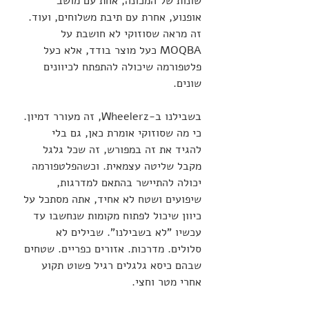
שונות של המכונה, אחת עם מושב 
אופנוע, אחרת עם תיבת משלוחים, ועוד. 
זה מראה שסוזוקי לא חושבת על 
MOQBA כעל מוצר בודד, אלא כעל 
פלטפורמה שיכולה להתפתח לכיוונים 
שונים.
בשבילנו ב-Wheelerz, זה מעורר דמיון. 
כי מה שסוזוקי אומרת כאן, גם בלי 
להגיד את זה במפורש, זה שכל גלגל 
מקבל שליטה עצמאית. וכשהפלטפורמה 
יכולה להתיישר בהתאם למדרגות, 
שיפועים ושטח לא אחיד, אתה מסתכל על 
כיוון שיכול לפתוח מקומות שנחשבו עד 
עכשיו "לא בשבילנו". שבילים לא 
סלולים. מדרכות. אזורים כפריים. שטחים 
שבהם כיסא גלגלים רגיל פשוט תקוע 
אחרי מטר וחצי.