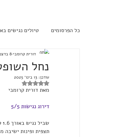
להתחברות
כל הפרסומים
טיולים נגישים בא
דורית קרומבי
8 בדצמ׳ 2024
שייט תענוגות - קרוז
ארה"
נחל השופט
עודכן:
13 בינו׳ 2025
דירוג של NaN מתוך 5 כוכבים
מאת דורית קרומבי
דירוג נגישות 5/5
שב
תצפית ופינות ישיבה מו