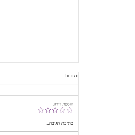
תגובות
הוספת דירוג
והיום בפינתנו של מקומות שהם
כתיבת תגובה...
לא מלון ונגישים - AirBnB בכליל