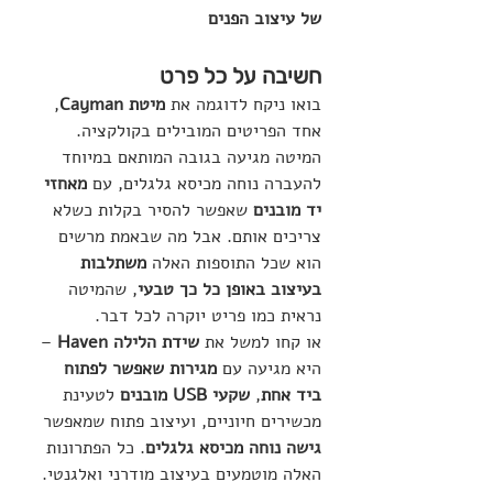
של עיצוב הפנים
חשיבה על כל פרט
בואו ניקח לדוגמה את 
מיטת Cayman
, 
אחד הפריטים המובילים בקולקציה. 
המיטה מגיעה בגובה המותאם במיוחד 
להעברה נוחה מכיסא גלגלים, עם 
מאחזי 
יד מובנים
 שאפשר להסיר בקלות כשלא 
צריכים אותם. אבל מה שבאמת מרשים 
הוא שכל התוספות האלה 
משתלבות 
בעיצוב באופן כל כך טבעי
, שהמיטה 
נראית כמו פריט יוקרה לכל דבר.
או קחו למשל את 
שידת הלילה Haven
 – 
היא מגיעה עם 
מגירות שאפשר לפתוח 
ביד אחת
, 
שקעי USB מובנים
 לטעינת 
מכשירים חיוניים, ועיצוב פתוח שמאפשר 
גישה נוחה מכיסא גלגלים
. כל הפתרונות 
האלה מוטמעים בעיצוב מודרני ואלגנטי.