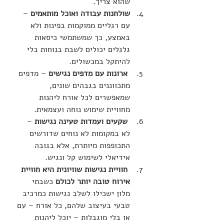
שהוא צריך.
שולחנות עבודה ואוכל מותאמים
 – 
עם רגליים ממוקמות בפינות ולא 
באמצע, כך שמשתמשי כיסאות 
גלגלים יכולים לשבת בנוחות בלי 
להיתקל במכשולים.
ארונות עם מדפים נגישים
 – מדפים 
מתכווננים בגבהים שונים, 
שמאפשרים לכל אורח ליהנות 
מחוויית שימוש נוחה ועצמאית.
שקעים ועמדות טעינה נגישות
 – 
לא במקומות לא נוחים שדורשים 
התכופפות מיותרת, אלא בגובה 
אידיאלי לשימוש קל ונגיש.
חוויית נגישות שוויונית היא חוויית 
אירוח טובה יותר לכולם 
כשבתי 
מלון ישכילו לשלב נגישות כמרכיב 
טבעי בעיצוב שלהם, כל אורח – עם 
או בלי מוגבלות – יוכל ליהנות 