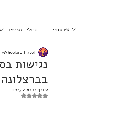
להתחברות
כל הפרסומים
טיולים נגישים בא
Wheelerz Travel
9 במרץ 2025
שייט תענוגות - קרוז
ארה"
נגישות בס
בברצלונה
עודכן:
17 במרץ 2025
דירוג של NaN מתוך 5 כוכבים