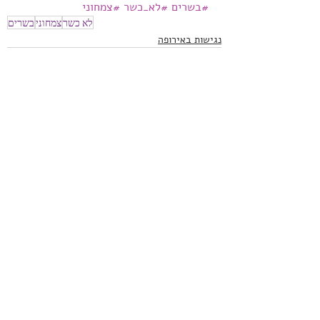
#בשרים
#לא_כשר
#צמחוני
לא כשר
צמחוני
בשרים
נגישות באירופה
פוסטים אחרונים
הצג הכול