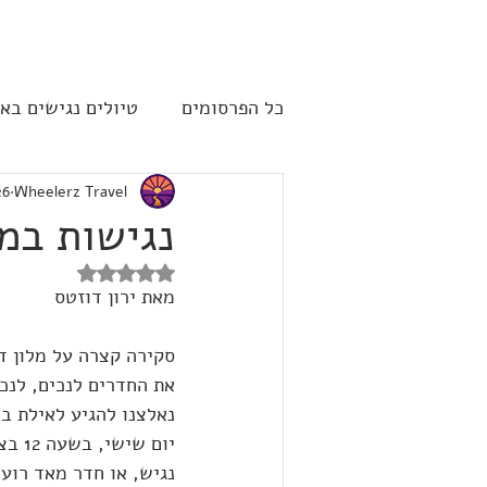
להתחברות
כל הפרסומים
טיולים נגישים בא
Wheelerz Travel
26 באפ
שייט תענוגות - קרוז
ארה"
נגישות במל
דירוג של NaN מתוך 5 כוכבים
מאת ירון דוזטס
סקירה קצרה על מלון ד
את החדרים לנכים, לנכי
נאלצנו להגיע לאילת בנ
יום 
נגיש, או חדר מאד רועש, או חדר במחי