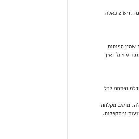
בשיחת טלפון, שירות הלקוחות של רשת מלונות דן, ממש אישרו שהחדר שמור רק לנכים...ויש 2 כאלה 
ון ממש מתחתיו, מאד נוח עם 4 חניות נכים שהיו תפוסות 
ע"י מתחזים למינהם. קיבלנו למעשה חניית v.i.p שיותר נגישה מחניות הנכים. הגבלת גובה 1.9 מ' ואין 
דלת נפתחת לכל 
לה. מושב מקלחת 
עות ומתקפלות. 