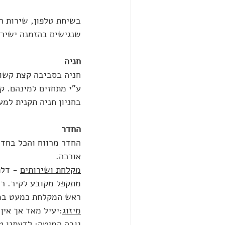
שנגישים בהזמנה ישירה
חניה
בחניון חניה תקנית למעל
החדר
החדר מרווח והכל בחדר
אורכה.
מקלחת ושירותים
 - דל
מתקפל מקובע לקיר. רח
ראש המקלחת כמעט במקו
מיזוג
:יעיל מאד אך אין
גובה המיטה
: לדעתנו טעון הגבהה של 