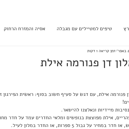
בית
הצהרת נגישות
הקהילה
רץ
טיפים למטיילים עם מגבלה
אסיה והמזרח הרחוק
ר׳
זמן קריאה 1 דקות
ב וצפון אמריקה
נגישות בבתי מלון
תחבורה
מסעד
ון דן פנורמה אילת
ן פנורמה אילת, עם דגש על סעיף חשוב בסוף: ראשית הפירגון 
ם!  
סיבות מיידיות ונאלצנו להישאר. 
שישי, בשעה 12 בצהריים, אילת מפוצצת בנופשים ומלאי החדרים עמד על חדר 
ר על גבול 5 ספרות, או החדר במלון לעיל.