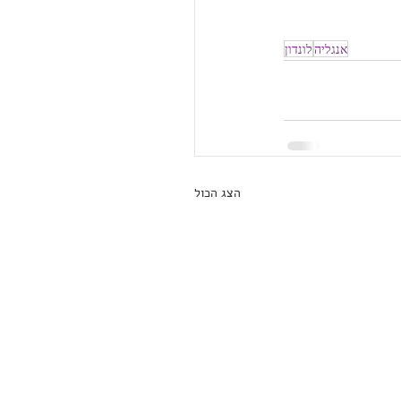
אנגליה
לונדון
הצג הכול