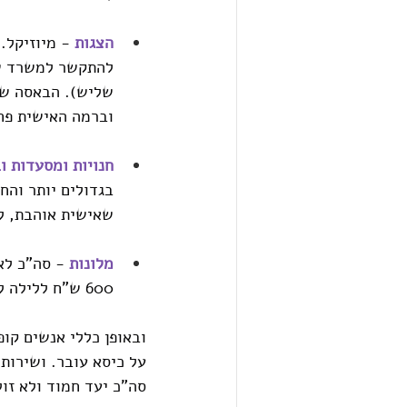
הצגות
 - מיוזיקל.
להתקשר למשרד של
שליש). הבאסה שהכ
וברמה האישית פחות עפתי 
חנויות
 ומסעדות ו
בגדולים יותר והח
שאישית אוהבת, לא
מלונות
600 ש"ח ללילה לא בעיה למצוא. מניחה שהזמנה מראש אולי יש משהו זול יותר.
ובאופן כללי אנשים קו
על כיסא עובר. ושירותי
סה"כ יעד חמוד ולא זול