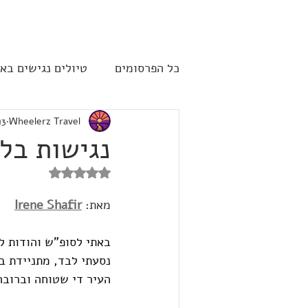
להתחברות
כל הפרסומים
טיולים נגישים בא
Wheelerz Travel
13 באפ
שייט תענוגות - קרוז
ארה"
נגישות בלונ
דירוג של NaN מתוך 5 כוכבים
מאת: 
Irene Shafir
באתי לסופ"ש והודות ל
נסעתי לבד, מתניידת בכ
העיר די שטוחה וברובה