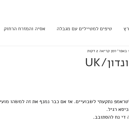
בית
הצהרת נגישות
הקהילה
רץ
טיפים למטיילים עם מגבלה
אסיה והמזרח הרחוק
ר׳
זמן קריאה 2 דקות
ב וצפון אמריקה
נגישות בבתי מלון
תחבורה
מסעד
דון/UK
טראמפ נתקעתי לשבועיים. אז אם כבר נמנף את זה למשהו מועי
יסא רגיל.
 די נח להסתובב.