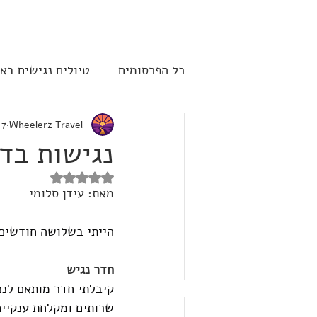
להתחברות
כל הפרסומים
טיולים נגישים בא
Wheelerz Travel
7 באפר׳ 2025
שייט תענוגות - קרוז
ארה"
נגישות בדי
דירוג של NaN מתוך 5 כוכבים
מאת: עידן סלומי
הייתי בשלושה חודשים 
חדר נגיש
קיבלתי חדר מותאם לנכי
שרותים ומקלחת ענקיים