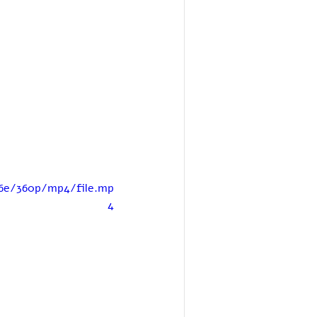
f6e/360p/mp4/file.mp
4