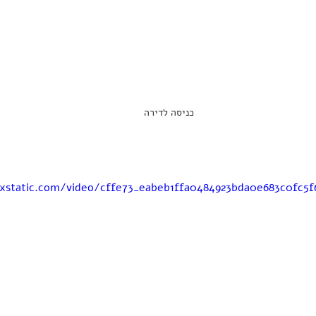
כניסה לדירה
ixstatic.com/video/cffe73_eabeb1ffa0484923bda0e683c0fc5