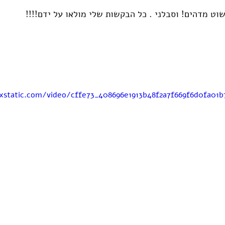
וט מדהים! וסבלני . כל הבקשות שלי מולאו על ידם!!!! 
ixstatic.com/video/cffe73_408696e1913b48f2a7f669f6d0fa01