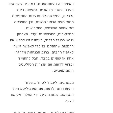
האימפריה העותומאנית. במבנים ששימשו 
בעבר כמטבחי הארמון נמצאות כיום 
גלריות, המציגות את אוצרות הסולטנים. 
ממול מצוי הרמון הנשים, וכן הספרייה 
של אחמת השלישי, התלבושות 
המפוארות, התכשיטים ועוד. הארמון 
נגיש ברובו הגדול, לעיתים יש לחפש את 
הרמפות שהותקנו בו כדי לאפשר גישה 
לאגפיו הרבים. ברוב הכניסות מדרגה 
אחת או שתיים בלבד. חבל להחמיץ 
וכדאי לראות את אוצרות הסולטנים 
העותומאניים.
מכאן ניתן לעבור לסיור באיזור 
ההיפודרום ולראות את האוביליסק ואת 
המזרקה, שנתרמה על ידי המלך וויליאם 
השני.
שוק התבלינים - תנועה בשוק זה נוחה, 