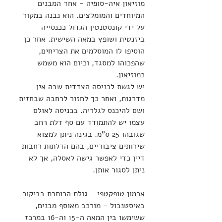
מוזיאון איה-סופיה - אחד המבנים 
המיוחדים והמומלצים. הוא נבנה במקור 
על ידי קונסטנטין הגדול ככנסייה 
ביזנטית ושופץ במאה השישית. אחר כן 
הוסיפו לו המוסלמים את הצריחים, 
שהפכוהו למסגד, וכיום הוא משמש 
כמוזיאון.
יש לגשת לכניסה הצדדית שבה אין 
מדרגות, ואחר כך לחזור לרחבה שבחזית 
ושם להיכנס לגלריה. בכניסה לאולם 
עצמו יש להתמודד עם סף דלת רחב 
שגובהו 25 ס"מ. בגינה ניתן למצוא 
שירותים ציבוריים, בהם הדלתות רחבות 
דיין כדי לאפשר גישה לאסלה, אך לא 
ניתן לסגור אותן.
ארמון טופקטפי - גולת הכותרת בביקור 
באיסטנבול - מורכב מאוסף מבנים, 
ששימשו בין המאה ה-15 וה-16 במרכז 