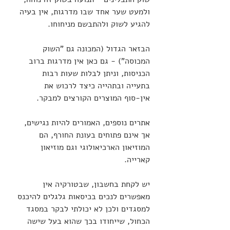
ולמעט שער אחד שבו מדרגות, אין בעיה 
להגיע לשוק ולהתבשם מניחוחו.
הבזאר הגדול (המכונה גם "השוק 
המכוסה") - גם כאן אין מדרגות ברוב 
הכניסות, וניתן לבלות שעות רבות 
בתעייה ובתהייה כיצד לרכוש את 
אין-סוף המוצרים הקורצים למבקר.
אתרים נוספים, האמורים להיות נגישים, 
אך אינם פתוחים בעונת החורף, הם 
המוזיאון הארכיאולוגי וגם מוזיאון 
קארייה.
יש לקחת בחשבון, שבטורקיה אין 
מאפשרים לנכים בכיסאות גלגלים להיכנס 
למסגדים ולכן לא יכולתי לבקר במסגד 
הכחול, שייחודו בכך שהוא בעל שישה 