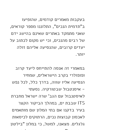
בעקבות מאמרים קודמים, שהופיעו 
ב"תדמית הנכים", התלוננו מספר קוראים, 
שאני מתמקד באתרים שאינם בהישג ידם 
של רבים מהנכים, וכי יש מקום לכתוב על 
יעדים קרובים, שהנסיעה אליהם זולה 
יותר.
במאמרי זה אנסה להתייחס ליעד קרוב 
ופופולרי בקרב הישראלים, שמחיר 
הנסיעה אליו שווה, בדרך כלל, לכל נפש 
- איסנטבול שבטורקיה. נסעתי 
לאיסטנבול עם הגב' שרה ישראל מחברת 
ITS שבבת ים, במהלך הביקור הקצר 
בעיר בדקנו אם בתי המלון שם מותאמים 
לאכסון קבוצות נכים, הרתוקים לכיסאות 
גלגלים. מצאנו, למשל, כי במלון "בילטון 