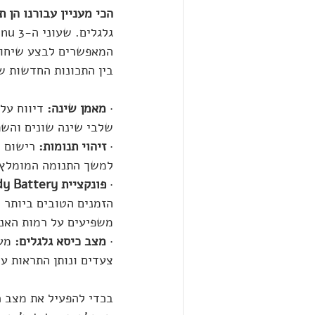
הכי מעניין עבורנו הן 
המאפשרים לבצע שיחות 
בין התכונות החדשות של ה-Venu 3 וה-Venu 3S תו
· 
מאמן שינה:
 דיווח על
שלבי שינה שונים והשתנות
· 
זיהוי תנומות:
 רישום 
למשך התנומה המומלץ.
· 
פונקציית Body Battery משופרת: 
הזמנים הטובים ביותר ל
משפיעים על רמות האנר
· 
מצב כיסא גלגלים:
 מע
צעדים ונותן התראות ע
בכדי להפעיל את מצב כ