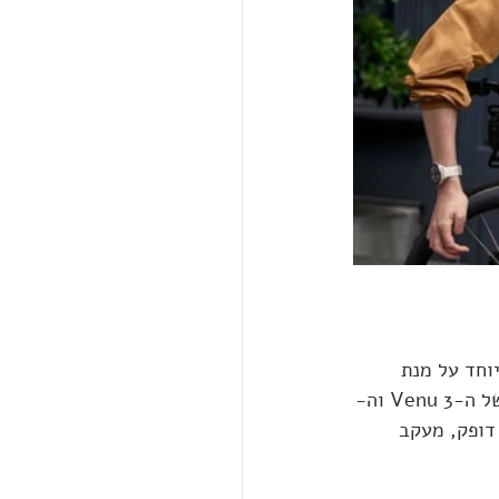
וללה ועוצבו במיוחד על מנת 
לאפשר למתאמנים ומתאמנות הכרה טובה יותר של גופם. פונקציות הבריאות הנרחבות של ה-Venu 3 וה-
רחב כמו דופק, מעקב 