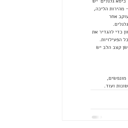
כיסא גלגלים' יש 
– מהירות הליכה, 
לויות ריצה והליכה. כשמצב 'כיסא גלגלים' מופעל, שעון Venu® 3 series עוקב אחר 
לגלים.
ן כדי להגדיר את 
ל הפעילויות. 
שן קצב הלב יש 
ון אימונים מונפשים, 