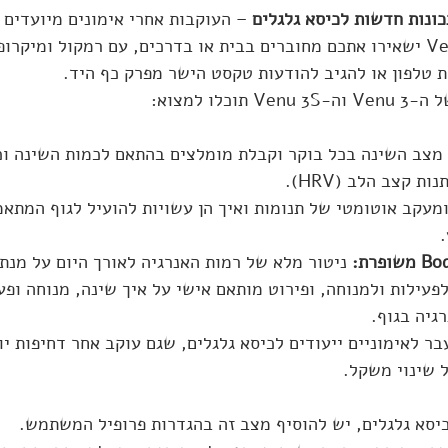
תכונות חדשות לכיסא גלגלים
 – העוקבות אחרי אימונים מיועדים 
גלגלים. שעוני ה-Venu 3 ישאירו אתכם מחוברים בבית או בדרכים, עם רמקול ומיקר
טלפון או להגיב להודעות טקסט הישר מפרק כף היד.
כלו למצוא:
 מצב השינה בכל בוקר וקבלת מומלצים בהתאם לכמות השינה וכ
 קצב הלב (HRV).
ומעקב אוטומטי של תנומות ואיך הן עשויות להועיל לגוף המתאמן
ניטור מלא של רמות האנרגיה לאורך היום על מנת 
פעילות ולמנוחה, ופירוט מותאם אישי על איך שינה, מנוחה ופעי
גיה בגוף.
בר לאימוניים ייעודים לכיסא גלגלים, שגם עוקב אחר דחיפות יו
ל שינוי משקל.
יסא גלגלים, יש להוסיף מצב זה בהגדרות פרופיל המשתמש. 