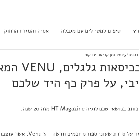
בית
הצהרת נגישות
הקהילה
רץ
טיפים למטיילים עם מגבלה
אסיה והמזרח הרחוק
זמן קריאה 2 דקות
ב וצפון אמריקה
נגישות בבתי מלון
תחבורה
מסעד
מתאמנים בכיסאות גלגלי
בי, על פרק כף היד שלכם
 טכנולוגיה HT Magazine מזה 20 שנה.
חברת GARMIN, הכריזה על סדרת שעוני ספור