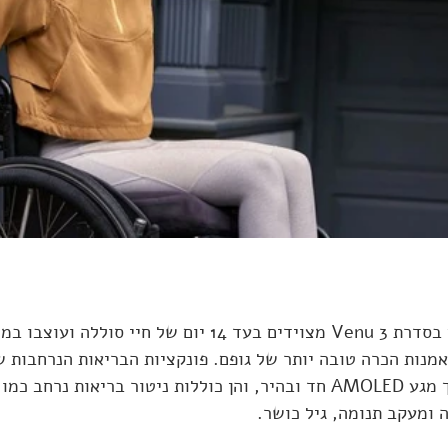
שעוני ה-GPS החכמים בסדרת Venu 3 מצוידים בעד 14 יום של חיי ס
Venu 3S יוצגו על מסך מגע AMOLED חד ובהיר, והן כוללות ניטור בריאות נ
 ומעקב תנומה, גיל כושר. 