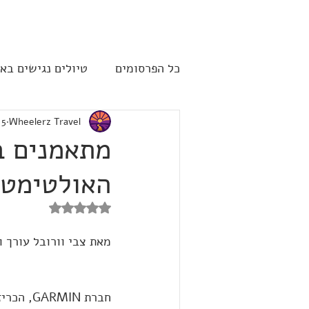
להתחברות
כל הפרסומים
טיולים נגישים בא
Wheelerz Travel
5 בספט׳ 2023
שייט תענוגות - קרוז
ארה"
האולטימטי
דירוג של NaN מתוך 5 כוכבים
מאת צבי וורובל עורך וכותב בנושאי