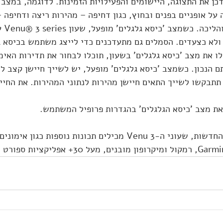
כן את התצוגה, היישומים והפעילויות הזמינות. לדוגמה, במצב '
 על אופניים בפנים ובחוץ, כגון דחיפה – מהירות ריצה ודחיפה 
במקום פעי
ולא כצעדים. הסמלים גם מתעדכנים כדי לייצג משתמש בכיסא ג
את מצב 'כיסא גלגלים' בשעון, תוכלו לבחור את תדירות האימו
 הנכון. כשמצב 'כיסא גלגלים' מופעל, יש לשייך חיישן קצב לכ
 תתבקשו לשייך התאים חיישן מהירות לנתוני המהירות. את החיי
 את מצב 'כיסא הגלגלים' בהגדרות פרופיל המשתמש.
נוסף על שלל התכונות החדשות, שעוני ה-Venu 3 מכילים תכונות נוספות כג