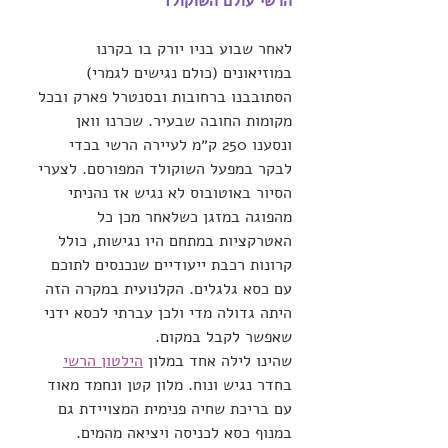
הרשי עולם השוקולד
לאחר שבוע בניו יורק בו בקרנו 
במוזיאונים (כולם נגישים לגמרי) 
הסתובבנו ברחובות ובסנטרל פארק ובכל 
מקומות החובה שבעיר. שכרנו וואן 
ונסענו 250 ק״מ לעיירה הרשי בכדי 
לבקר במפעל השוקולד המפורסם. לצערי 
הסיור באוטובוס לא נגיש אז נהניתי 
מהפוגה במזגן כשלאחר מכן כל 
האטרקציות במתחם היו נגישות, כולל 
קרונות רכבת ייעודיים שנכנסים לתוכם 
עם כסא גלגלים. הקלנועית במקרה הזה 
היתה גדולה מדי ולכן עברתי לכסא ידני 
שאפשר לקבל במקום. 
שהינו לילה אחד במלון 
הילטון הרשי
בחדר נגיש ונוח. מלון קטן ונחמד מאוד 
עם בריכת שחיה פנימית המצויידת גם 
במנוף כסא לכניסה ויציאה מהמים.