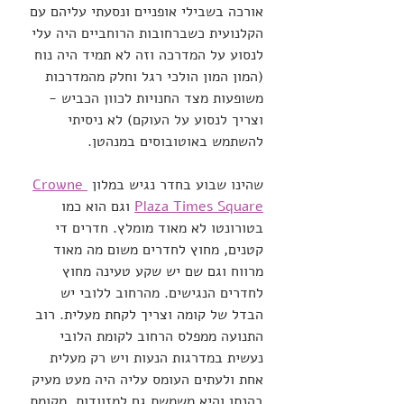
אורכה בשבילי אופניים ונסעתי עליהם עם 
הקלנועית כשברחובות הרוחביים היה עלי 
לנסוע על המדרכה וזה לא תמיד היה נוח 
(המון המון הולכי רגל וחלק מהמדרכות 
משופעות מצד החנויות לכוון הכביש - 
וצריך לנסוע על העוקם) לא ניסיתי 
להשתמש באוטובוסים במנהטן. 
שהינו שבוע בחדר נגיש במלון 
Crowne 
Plaza Times Square
 וגם הוא כמו 
בטורונטו לא מאוד מומלץ. חדרים די 
קטנים, מחוץ לחדרים משום מה מאוד 
מרווח וגם שם יש שקע טעינה מחוץ 
לחדרים הנגישים. מהרחוב ללובי יש 
הבדל של קומה וצריך לקחת מעלית. רוב 
התנועה ממפלס הרחוב לקומת הלובי 
נעשית במדרגות הנעות ויש רק מעלית 
אחת ולעתים העומס עליה היה מעט מעיק 
בהנתן והיא משמשת גם למזוודות. מקומת 