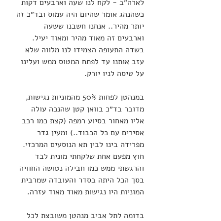
לארה״ב - לקח לנו שעה וארבעים דקות 
כשהנהג אומר שהיום היה עמוס ובד״כ זה 
יותר מהיר.. אנחנו חשבנו ששעה 
וארבעים זה מאוד מהיר ומאוד יעיל. 
בשדה התעופה הצמידו לנו מלווה שלא 
עזב אותנו עד לפתח המטוס ממש ועלינו 
על טיסה לניו יורק. 
במנהטן לפחות 50% מהמוניות נגישות, 
מדובר בד״כ בוואן קטן שהנכה עולה 
אליו מאחור בסיוע רמפה (קצת כמו רכב 
אסירים עם כל הכבוד..) ומעין גדר 
מפרידה בינו לבין תא הנוסעים המרכזי. 
חוץ מפעם אחת שלקחתי מונית לבד 
והרגשתי ממש כמו חבילה נטושה החוויה 
בסך הכל היתה בסדר והעובדה שמרבית 
המוניות היו נגישות מאוד מאוד עזרה. 
בדומה לתל אביב מנהטן משובצת לכל 