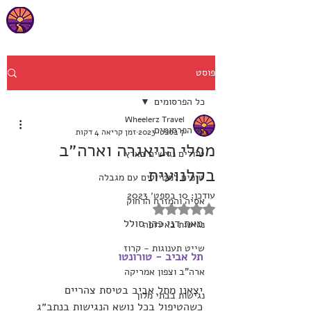
פוסט
כל הפרסומים
Wheelerz Travel
כל הפרסומים
7 בספט׳ 2023
זמן קריאה 4 דקות
מפלי הניאגרה וארה״ב
טיולים נגישים בארץ
בקלנועית
טיפים למטיילים עם מגבלה
עודכן:
10 בספט׳ 2023
אסיה והמזרח הרחוק
דירוג של NaN מתוך 5 כוכבים
מאת דני כהן סולל
נגישות באירופה
שייט תענוגות - קרוז
תל אביב - טורונטו
ארה"ב וצפון אמריקה
יצאנו מתל אביב בטיסת צהריים 
נגישות בבתי מלון
כשהטיפול בכל נושא הנגישות בנתב״ג 