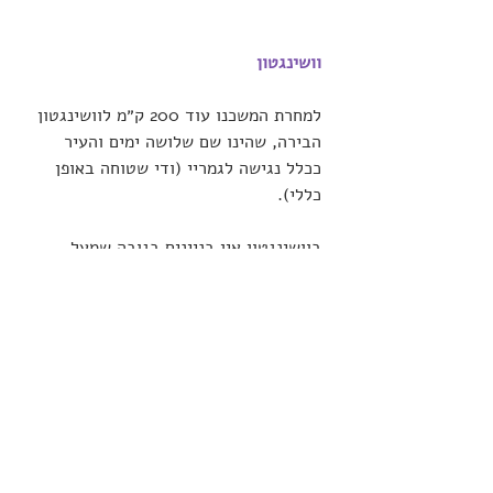
וושינגטון
למחרת המשכנו עוד 200 ק״מ לוושינגטון 
הבירה, שהינו שם שלושה ימים והעיר 
ככלל נגישה לגמריי (ודי שטוחה באופן 
כללי). 
בוושינגטון אין בניינים בגובה שמעל 
לחמש קומות בשל חוק האוסר על בניין 
כלשהו להיות גבוה ממגדל הקפיטול. כל 
המקומות החשובים נגישים, וכן כל 
המסעדות שביקרנו בהן ובכלל התחושה 
בוושינגטון היתה של נגישות ב׳כשרות 
מהודרת׳.