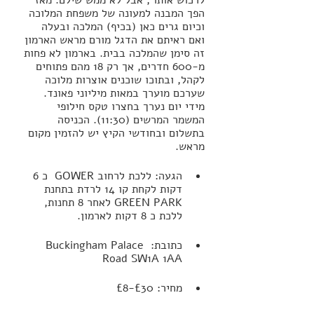
הפך המבנה למעונה של משפחת המלוכה 
וכיום גרים כאן (בכיף) המלכה ובעלה 
ואם ראיתם את הדגל מורם מראש הארמון 
זה סימן שהמלכה בבית. בארמון לא פחות 
מ-600 חדרים, אך רק 18 מהם פתוחים 
לקהל, ובתוכו שוכנים אוצרות מלוכה 
שערכם מוערך במאות מיליוני פאונד. 
מידי יום נערך בחצרו טקס חילופי 
המשמר המרשים (11:30). הכניסה 
בתשלום ובחודשי הקיץ יש להזמין מקום 
מראש.
הגעה: ללכת לרחוב GOWER  כ 6 
דקות לקחת קו 14 לרדת בתחנת 
GREEN PARK לאחר 8 תחנות, 
ללכת כ 8 דקות לארמון.
כתובת: Buckingham Palace 
Road SW1A 1AA
מחיר: £30-£8