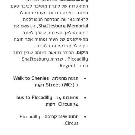
התיאטרות של לונדון מוסיפה לכיכר טעם 
מיוחד. בפינה הדרום-מערבית תוכלו 
לראות כאן את המזרקה המפורסמת 
Shaftesbury Memorial
, הנושאת את 
דמות המלאך העירום, שהפך לאחד 
מהאייקונים של העיר ומהווה אתר חובה 
בין שלל אטרקציות בלונדון.
מיקום
: הכיכר נמצאת בצומת שבין רחוב 
Piccadilly , שדרות Shaftesbury 
ורחוב Regent.
הגעה מהמלון: Walk to Chenies 
Street (WC1) 7 דקות
אוטובוס 14  bus to Piccadilly 
Circus 34  דקות
תחנת טיוב קרובה
: Piccadilly 
Circus.