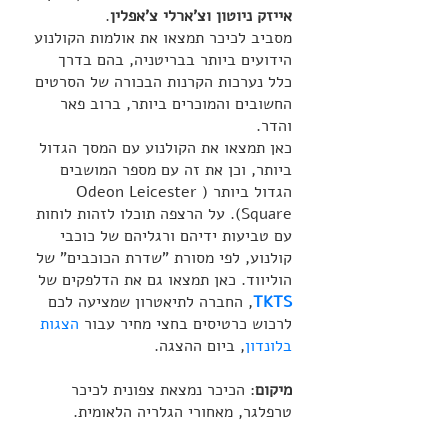
אייזק ניוטון וצ'ארלי צ'אפלין
. 
מסביב לכיכר תמצאו את אולמות הקולנוע 
הידועים ביותר בבריטניה, בהם בדרך 
כלל נערכות הקרנות הבכורה של הסרטים 
החשובים והמוכרים ביותר, ברוב פאר 
והדר. 
כאן תמצאו את הקולנוע עם המסך הגדול 
ביותר, וכן את זה עם מספר המושבים 
הגדול ביותר (Odeon Leicester 
Square). על הרצפה תוכלו לזהות לוחות 
עם טביעות ידיהם ורגליהם של כוכבי 
קולנוע, לפי מסורת "שדרת הכוכבים" של 
הוליווד. כאן תמצאו גם את הדלפקים של 
TKTS
, החברה לתיאטרון שמציעה לכם 
לרכוש כרטיסים בחצי מחיר עבור 
הצגות 
בלונדון
, ביום ההצגה.
מיקום
: הכיכר נמצאת צפונית לכיכר 
טרפלגר, מאחורי הגלריה הלאומית.