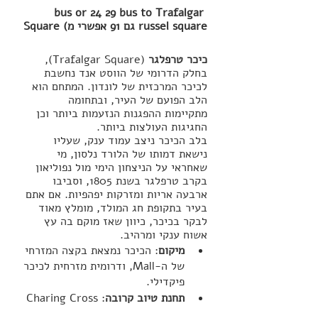
 bus or 24 29 bus to Trafalgar 
Square (גם 91 אפשרי מ russel square
כיכר טרפלגר 
(Trafalgar Square), 
בחלק הדרומי של הווסט אנד נחשבת 
לכיכר המרכזית של לונדון. המתחם הוא 
הלב הפועם של העיר, ובתחומה 
מתקיימות ההפגנות הנזעמות ביותר וכן 
החגיגות העולצות ביותר. 
בלב הכיכר ניצב עמוד ענק, שעליו 
נישאת דמותו של הלורד נלסון, מי 
שאחראי על הניצחון הימי מול נפוליאון 
בקרב טרפלגר בשנת 1805, וסביבו 
ארבעה אריות ומזרקות יפהפיות. אם אתם 
בעיר בתקופת חג המולד, מומלץ מאוד 
לבקר בכיכר, כיוון שאז מוקם בה עץ 
אשוח ענקי ומרהיב.
מיקום
: הכיכר נמצאת בקצה המזרחי 
של ה-Mall, ודרומית מזרחית לכיכר 
פיקדילי.
תחנת טיוב קרובה
: Charing Cross