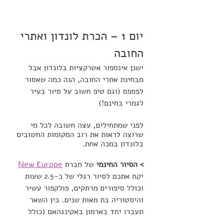
יום 1 – הכרת לונדון ואתרי 
החובה
ישנן אינספור אטרקציות בלונדון אבל 
מבחינת אתרי החובה, הנה כמה שאסור 
לפספס (וגם טיפ חשוב על סיור בעיר 
לגמרי בחינם!)
לפני שמתחילים, עצה חשובה לכל מי 
שרוצה לראות את רוב המקומות החשובים 
בלונדון במכה אחת. 
> הסיור החינמי 
של חברת 
New Europe
יקח אתכם לסיור רגלי של כ-2.5 שעות 
וכולל סיפורים מרתקים, פולקפור עשיר 
והיסטוריה בת מאות שנים. בין השאר 
תעברו יחד בארמון באקינגהאם (כולל 