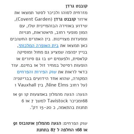
קובנט גרדן
מזרחית לסוהו ולכיכר לסטר תמצאו את 
איזור 
קובנט גרדן
 (Covent Garden), 
שידוע באווירה הבוהמיינית שלו, עם 
המון מופעי רחוב, תיאטראות, חנויות 
ומסעדות מצויינות. בין האתרים החשובים 
כאן תמצאו את 
בית האופרה המלכותי
, 
בניין יפהפה שמציע גם מחול ומוסיקה 
קלאסית, ולפעמים יש בו גם סיורים או 
הופעות רסיטל במחיר זול או בחינם. עוד 
כדאי לראות את 
שוק הפירות והפרחים
המקורה, שהוא אחד הידועים בבריטניה 
(על רחוב Nine Elms, בין Vauxhall ו
הגעה: הגעה מהמלון באמצעות קו 91 או 
168מכיכר Tavistock למשך 7 או 6 
תחנות בהתאמה, כ 15-20 דק'.
שוק הפרחים: 
הגעה מהמלון אוטובוס 91 
או 168 החלפה ל 87 בתחנת 