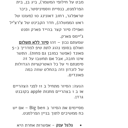
מבט על חילופי המשמר), ביג בן, בית 
הפרלמנט, כנסיית ווסמיניסטר, כיכר 
טראפלגר, רחוב דאונינג 10 (מעונו של 
ראש הממשלה), חדר הקבינט של צ'רצ'יל 
ואפילו סיור קצר בהייד פארק וסנט 
ג'יימס פארק.
שמעתם נכון – זהו 
סיור ללא תשלום
ואולם בסופו נהוג לתת טיפ למדריך כ-5 
פאונד (אפשר כמובן גם פחות). התשר 
אינו חובה, אבל אם תחשבו על זה 
סימנתם וי על כל האטרקציות הגדולות 
של לונדון וזה בהחלט שווה כמה 
פאונדים.
הגעה: הסיור מתחיל ב 11 לפני הצהריים 
או ב 1 בצהריים מחנות apple בקובנט 
גרדן.
מסיימים את הסיור ב Big ben – אם יש 
כח ממשיכים לתוך בניין הפרלמנט.
גלגל ענק 
- אפשרות אחרת היא 