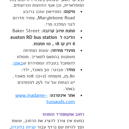
הפופלארית, וכן אגף הזוועות והרוצחים.
מיקום
: המוזיאון שוכן ברובע 
Marylebone Road, צמוד מדרום 
לגני המלכה מרי.
תחנת טיוב קרובה
: Baker Street
הליכה ל euston RD bus station 
6 דק קו 18 , 10 תחנות
.
מועדי פתיחה
: שעות הפתיחה 
משתנות בהתאם לתאריך. מומלת 
להסתכל בטבלה המסודרת ש
באתר
.
מחיר
: מבוגר: 30 פאונד, ילד: 
25.80, משפחה (2+2): 108 פאונד. 
יש הנחות של עד 25% למזמינים 
באתר.
אתר אינטרנט
: 
www.madame-
tussauds.com
רחוב אוקספורד והסוהו
כמעט אין צורך להציג את הרחוב, ששמו 
הפך להיות שם נרדף עבור 
קניות בלונדון
, 