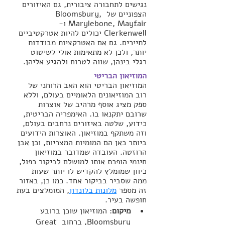
נגישים לתחבורה ציבורית, גם האיזורים 
הצפוניים של Bloomsbury, 
Marylebone, Mayfair ו-
Clerkenwell יכולים להיות אטרקטיביים 
לתיירים. גם אם האטרקציות מבודדות 
יותר, ולכן לא מתאימות אולי לשיטוט 
רגלי בינהן, שווה לטרוח ולהגיע אליהן.
המוזיאון הבריטי 
המוזיאון הבריטי
הוא האב הרוחני של 
רוב המוזיאונים הלאומיים בעולם, וללא 
ספק מציג אוסף מרהיב של אוצרות 
שרובם יתקנאו בו. האימפריה הבריטית, 
כידוע, שלטה באיזורים נרחבים בעולם, 
וזה משתקף במוזיאון. האוצרות הידועים 
ביותר כאן הם המומיות המצריות, וכן אבן 
הרוזטה. העובדה שמדובר במוזיאון 
חינמי הופכת אותו למושלם לביקור כפול, 
כיוון שמומלץ להקדיש לו יותר שעות 
ממה שסביר בביקור אחד. כמו כן, באזור 
זה מספר 
מלונות בלונדון
, המומלצים בעת 
חופשה בעיר.
מיקום
: המוזיאון שוכן ברובע 
Bloomsbury, ברחוב Great 