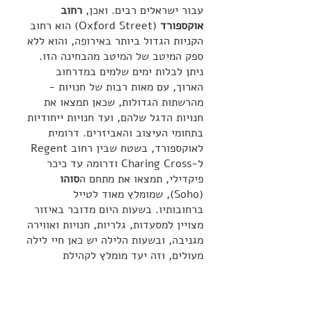
עבור ישראלים רבים. ואכן, 
רחוב 
אוקספורד
 (Oxford Street) הוא רחוב 
הקניות הגדול ביותר באירופה, והוא ללא 
ספק המיטב של המיטב מהבחינה הזו.  
ניתן לבלות ימים שלמים במדרחוב 
הארוך, עם מאות רבות של חנויות - 
מהרשתות הגדולות, שכאן תמצאו את 
חנויות הדגל שלהם, ועד חנויות ייחודיות 
בתחומי העיצוב והאביזרים. דרומית 
לאוקספורד, בשטח שבין רחוב Regent 
ל-Charing Cross ודרומה עד כיכר 
פיקדילי, תמצאו את מתחם ה
סוהו
(Soho), שמומלץ מאוד לטייל 
ברחובותיו. בשעות היום מדובר באיזור 
מצויין למסעדות, גלריות, חנויות ואווירה 
מגניבה, ובשעות הלילה יש כאן חיי לילה 
מעולים, וזה יעד מומלץ לקהילת 
ההומאים והלסביות, אבל לא רק.
מיקום:
 החלק התיירותי של הרחוב 
משתרע בין הייד פארק לרחוב  