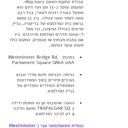
עבודת התקנת השעון בשנת 1859. 
הפעמון שוקל כ-13 טון ועד היום הוא 
מופעל בצורה ידנית לגמרי, בכל רבע 
שעה לאחר שעה עגולה. ביג בן נמצא 
בראש בית הפרלמנט של בריטניה, בניין 
מרשים בגודלו ועיצובו, ובו מעל 
ל-1000 חדרים ואולמות מרהיבים. בין 
אם במבט מבחוץ או מבפנים, המקום כולו 
פשוט עוצר נשימה.
כתובת: Westminster Bridge Rd, 
Parliament Square SW1A 0AA
כניסה: הכניסה חינם ומידי שבוע 
נערכים סיורים בתוך המסדרונות 
המפותלים והחדרים הסודיים של 
בניין הפרלמנט.
הגעה: אוטובוס 91 10 תחנות ירידה 
ב TRAFALGAR SQ ומשם הליכה  
9 דק לכיכר הפרלמנט
כנסיית ווסטמינסטר אבי (Westminster 