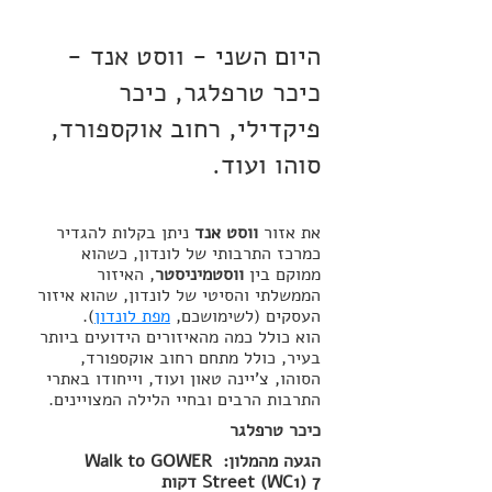
היום השני - ווסט אנד - 
כיכר טרפלגר, כיכר 
פיקדילי, רחוב אוקספורד, 
סוהו ועוד.
את אזור
 ווסט אנד
 ניתן בקלות להגדיר 
כמרכז התרבותי של לונדון, כשהוא 
ממוקם בין 
ווסטמיניסטר
, האיזור 
הממשלתי והסיטי של לונדון, שהוא איזור 
העסקים (לשימושכם, 
מפת לונדון
). 
הוא כולל כמה מהאיזורים הידועים ביותר 
בעיר, כולל מתחם רחוב אוקספורד, 
הסוהו, צ'יינה טאון ועוד, וייחודו באתרי 
התרבות הרבים ובחיי הלילה המצויינים.
כיכר טרפלגר
הגעה מהמלון: Walk to GOWER 
Street (WC1) 7 דקות