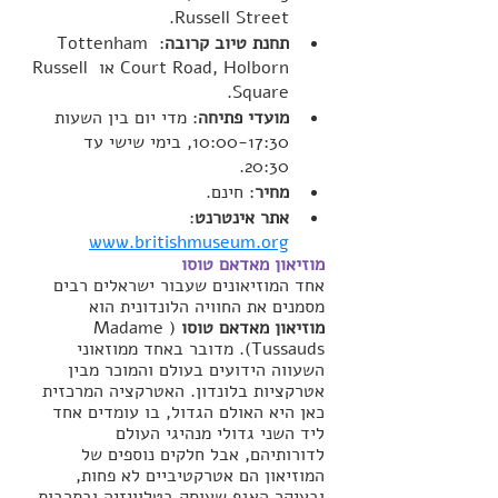
Russell Street.
תחנת טיוב קרובה
: Tottenham 
Court Road, Holborn או Russell 
Square.
מועדי פתיחה
: מדי יום בין השעות 
10:00-17:30, בימי שישי עד 
20:30.
מחיר
: חינם.
אתר אינטרנט
: 
www.britishmuseum.org
מוזיאון מאדאם טוסו 
אחד המוזיאונים שעבור ישראלים רבים 
מסמנים את החוויה הלונדונית הוא
מוזיאון מאדאם טוסו 
(Madame 
Tussauds). מדובר באחד ממוזאוני 
השעווה הידועים בעולם והמוכר מבין 
אטרקציות בלונדון. האטרקציה המרכזית 
כאן היא האולם הגדול, בו עומדים אחד 
ליד השני גדולי מנהיגי העולם 
לדורותיהם, אבל חלקים נוספים של 
המוזיאון הם אטרקטיביים לא פחות, 
ובעיקר האגף שעוסק בטלוויזיה ובתרבות 