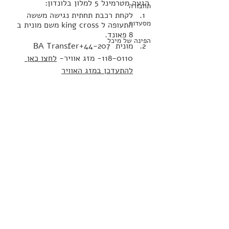
הגעה מטרמינל 5 למלון בלונדון: 
תחבורה
לקחת רכבת תחתית נגישה מששה 
מסעדות
התעופה ל king cross משם מונית ב 
8 פאונד.
הפינה של מיכל
מונית BA Transfer+44-207 
-118-0110 מזג אוויר- 
לחצו כאן 
להתעדכן במזג האוויר