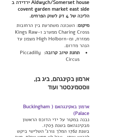
Aldwych/Somerset house ירדידה ב 
covent garden market east side 
הליכה של 4 דק לשוק הפרחים.
מיקום
: השכונה משתרעת בין הרחובות 
Charing Cross ממערב ו-Kings Raw 
ממזרח, ומ-High Holborn מצפון עד 
הנהר מדרום.
תחנת טיוב קרובה
: Piccadilly 
Circus 
ארמון בקינגהם, ביג בן, 
ווסטמינסטר ועוד
ארמון באקינגהאם (Buckingham 
Palace)
נבנה במקור על ידי הדוכס הראשון 
מבקינגהאם בשנת 1703. 
בשנת 1762 המלך גורג' השלישי ביקש 
לרכוש אותו , אבל לא ממש שילם.
מאז 