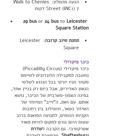
הגעה מהמלון: Walk to Chenies 
Street (WC1) 7 דקות
29 bus
 or 
24 bus
 to 
Leicester 
Square Station
תחנת טיוב קרובה
: Leicester 
Square
כיכר פיקדילי
כיכר פיקדילי (Piccadilly Circus) 
נחשבה למקבילה הלונדונית לטיימס 
סקוור הניו יורקי בכל הנוגע לשלטי 
הנאון האדירים, אבל כיום רק בניין אחד, 
בפינה הצפון-מערבית של הכיכר, נושא 
אותם. עם זאת, ה"וייב" המיוחד של 
האיזור נשאר, והשילוב בין רחובות 
הקניות ההומים, לתנועה הסואנת ברוב 
שעות היום גורם למקום להיות מאוד 
אטרקטיבי. גם הקרבה ל
שדרת 
Shaftesbury
, שנחשבת לשדרת 