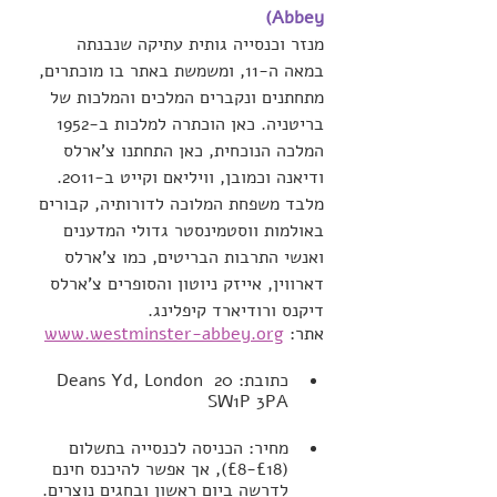
Abbey)
מנזר וכנסייה גותית עתיקה שנבנתה 
במאה ה-11, ומשמשת באתר בו מוכתרים, 
מתחתנים ונקברים המלכים והמלכות של 
בריטניה. כאן הוכתרה למלכות ב-1952 
המלכה הנוכחית, כאן התחתנו צ'ארלס 
ודיאנה וכמובן, וויליאם וקייט ב-2011. 
מלבד משפחת המלוכה לדורותיה, קבורים 
באולמות ווסטמינסטר גדולי המדענים 
ואנשי התרבות הבריטים, כמו צ'ארלס 
דארווין, אייזק ניוטון והסופרים צ'ארלס 
דיקנס ורודיארד קיפלינג.
אתר: 
www.westminster-abbey.org
כתובת: 20 Deans Yd, London 
SW1P 3PA
מחיר: הכניסה לכנסייה בתשלום 
(£18-£8), אך אפשר להיכנס חינם 
לדרשה ביום ראשון ובחגים נוצרים.