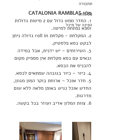
תחבורה
מלון CATALONIA RAMBLAS 
מסעדות
1. החדר ממש גדול עם 2 מיטות גדולות 
הפינה של מיכל
וספא נפתחת למיטה.
2. המקלחת - מקלחת roll in גדולה ניתן 
לבקש כסא פלסטיק.
3. השירותים – יש ידנית, אבל במידה 
ובאים עם כסא מקלחת אין מספיק מקום 
להכניס את הכסא.
4. כיור – כיור בגובהה שמתאים לכסא.
5. חדר אוכל – ארוחת בוקר המון מגוון, 
החדש אוכל נגיש באופן מלאה ללא שום 
מדרגות.
6. צוות המלון אדיב ועוזר בכל בקשה.