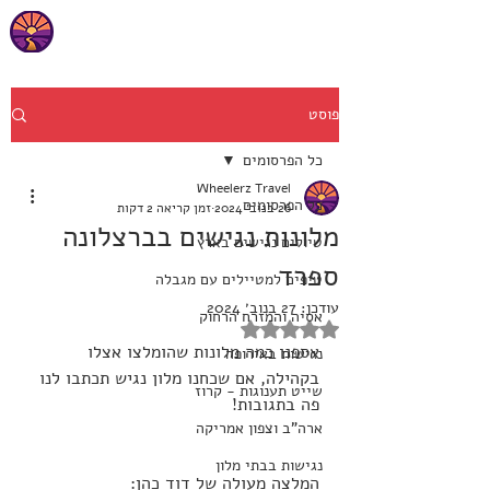
פוסט
כל הפרסומים
Wheelerz Travel
כל הפרסומים
26 בנוב׳ 2024
זמן קריאה 2 דקות
מלונות נגישים בברצלונה
טיולים נגישים בארץ
ספרד
טיפים למטיילים עם מגבלה
עודכן:
27 בנוב׳ 2024
אסיה והמזרח הרחוק
דירוג של NaN מתוך 5 כוכבים
אספנו כמה מלונות שהומלצו אצלו 
נגישות באירופה
בקהילה, אם שכחנו מלון נגיש תכתבו לנו 
שייט תענוגות - קרוז
פה בתגובות!
ארה"ב וצפון אמריקה
נגישות בבתי מלון
המלצה מעולה של דוד כהן: