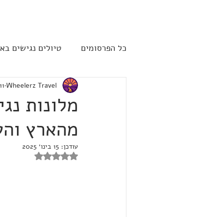
להתחברות
כל הפרסומים
טיולים נגישים בא
Wheelerz Travel
11 ביוני 023
שייט תענוגות - קרוז
ארה"
מלונות נג
מהארץ והע
עודכן:
15 בינו׳ 2025
דירוג של NaN מתוך 5 כוכבים