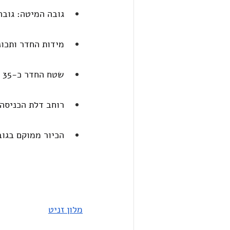
גובה המיטה: גובה המי
מידות החדר ותכונ
שטח החדר כ-35 מ"ר.
רוחב דלת הכניסה וד
הכיור ממוקם בגובה 84 ס
מלון זניט