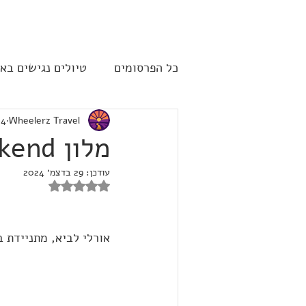
להתחברות
כל הפרסומים
טיולים נגישים בא
Wheelerz Travel
24 ביולי
שייט תענוגות - קרוז
ארה"
מלון Weekend בוינה
עודכן:
29 בדצמ׳ 2024
דירוג של NaN מתוך 5 כוכבים
אורלי לביא, מתניידת בקלנועית, ביקרה במל