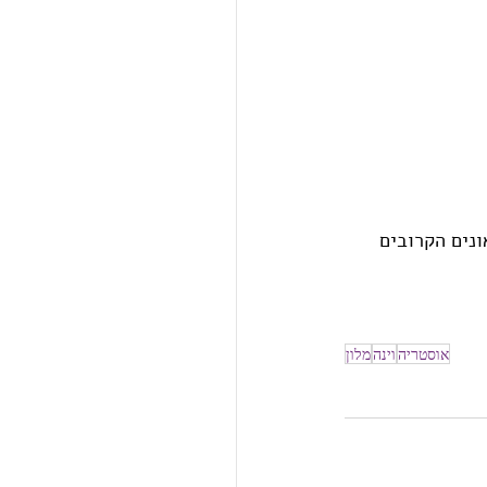
עית כמעט לכל מקום בעיר המונגשת למופת חוץ מ3 מוזיאונים הקרובים 
אוסטריה
וינה
מלון