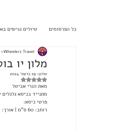
להתחברות
כל הפרסומים
טיולים נגישים בא
Wheelerz Travel
1 באוג׳ 2024
שייט תענוגות - קרוז
ארה"
מלון יו בו
עודכן:
29 בדצמ׳ 2024
דירוג של NaN מתוך 5 כוכבים
מאת הנרי אביטל
מתנייד בכיסא גלגלים י
פרטי כיסא: 
רוחב: 60 ס"מ | אורך: 90 ס"מ | גובה מושב: 50 ס"מ