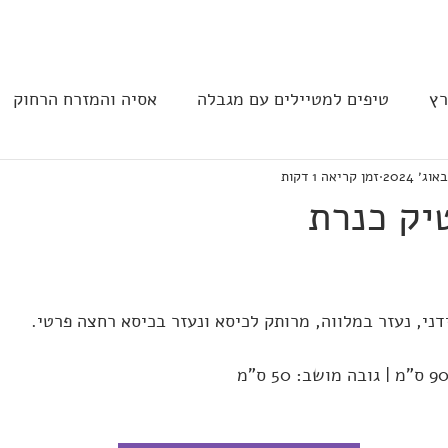
בית
הצהרת נגישות
הקהילה
רץ
טיפים למטיילים עם מגבלה
אסיה והמזרח הרחוק
זמן קריאה 1 דקות
ב וצפון אמריקה
נגישות בבתי מלון
תחבורה
מסעד
טיק כנרת
דני, נעזר במלווה, מרותק לכיסא ונעזר בכיסא רחצה פרטי.