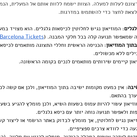
צונם לעלות למעלה. הצוות ישמח ללוות אותם אל המעלית, הנמ
 לצאת לחצר כדי להשתמש במדרגות.
לגלים
: המוזיאון נגיש לחלוטין לכיסאות גלגלים. הוא מצויד במ
ה שמאפשר תנועה קלה בכל חלקי המבנה. (
Barcelona Tickets
תוך המוזיאון
: הכניסה הראשית וחללי התצוגה מותאמים לכיסאו
ילים ללא מכשולים.
יאון קיימים שירותים מותאמים לנכים בקומה הראשונה.
יבה
: 
אין כמעט מקומות ישיבה בתוך המוזיאון
, ולכן אם קשה לכ
ערך בהתאם.
וזיאון עשוי להיות עמוס בשעות השיא, ולכן מומלץ להגיע בשעו
ות ולאפשר תנועה נוחה יותר עם כיסא גלגלים.
יאון נגיש לחלוטין, אך מומלץ לבדוק באתר הרשמי או ליצור קש
עה כדי לוודא צרכים ספציפיים.
קים לעזרה אישית במהלך הביקור, מומלץ להגיע עם מלווה. (הצו