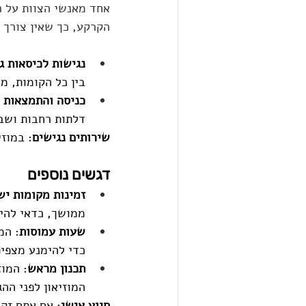
אחד מאנשי הצוות על ר
הקרקע, כך שאין צורך
נגישות לכיסאות ג
בין כל הקומות, מ
כניסה והתמצאות ב
דלתות רחבות ושב
שירותים נגישים
: במוז
דגשים נוספים
זמינות מקומות יש
ממושך, כדאי להי
שעות עמוסות
: המ
כדי להימנע מצפיפ
תכנון מראש
: המוז
המוזיאון לפני ההג
סיוע אישי
: אם אתם זקו