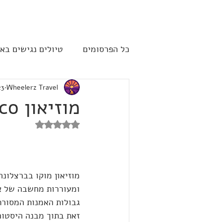
להתחברות
כל הפרסומים
טיולים נגישים בא
Wheelerz Travel
23 במרץ 
שייט תענוגות - קרוז
ארה"
מוזיאון Moco בברצלונה
דירוג של NaN מתוך 5 כוכבים
מוזיאון מוקו בברצלונה
ומעוררות מחשבה של אמ
גבולות האמנות המסורת
זאת בתוך מבנה היסטורי