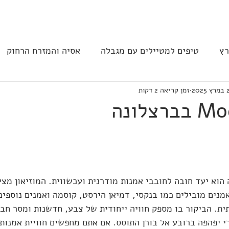
בית
הצהרת נגישות
הקהילה
רץ
טיפים למטיילים עם מגבלה
אסיה והמזרח הרחוק
2025
זמן קריאה 2 דקות
ב וצפון אמריקה
נגישות בבתי מלון
תחבורה
מסעד
 הוא יעד חובה לחובבי אמנות מודרנית ועכשווית. המוזיאון מציג
נים מובילים כמו בנקסי, דמיאן הירסט, קוסמה ואמנים נוספי
ית. הביקור בו מספק חוויה ייחודית של צבע, חדשנות ומסר חבר
 יפהפה ברובע אל בורן התוסס. אם אתם מחפשים חוויית אמנות 