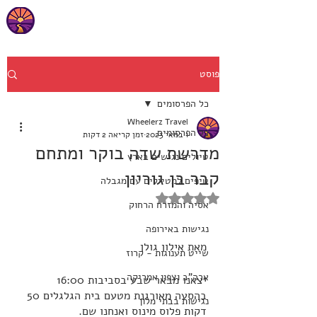
פוסט
כל הפרסומים
Wheelerz Travel
כל הפרסומים
1 במאי 2023
זמן קריאה 2 דקות
מדרשת שדה בוקר ומתחם
טיולים נגישים בארץ
קבר בן גוריון
טיפים למטיילים עם מגבלה
דירוג של NaN מתוך 5 כוכבים
אסיה והמזרח הרחוק
נגישות באירופה
מאת אילון גולן
שייט תענוגות - קרוז
ארה"ב וצפון אמריקה
יצאנו מבאר שבע בסביבות 16:00 
בהסעה מאורגנת מטעם בית הגלגלים 50 
נגישות בבתי מלון
דקות פלוס מינוס ואנחנו שם. 