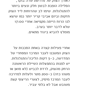
לאורך הצוק של מדרשת שדה בוקר, 
הסלילה הופכת לבטון חלק ונעים ביותר 
להתגלגלות. שימו לב שהרוחות ליד הצוק 
חזקות וביום אביבי קריר יותר כמו שיצא 
לנו הרוח הייתה מקפיאה אחרי 17:00 
שלא לדבר יותר בערב. 
מומלץ להביא ביגוד מתאים.
אחרי פעילות קצרה באחת הסככות על 
הצוק המשכנו לעבר המרכז המסחרי של 
המדרשה, כ-5 דקות הליכה/התגלגלות. 
יש לפנות בהתפצלות הטיילת הראשונה 
הרחק מהצוק, לרדת לכביש (לא סואן או 
משהו כזה) כ-200 מטר ולעלות למדרכה 
לעבר המרכז מימין, לצערי הריצוף קצת 
משובש אבל לא בלתי עביר. 