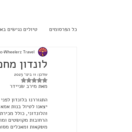
להתחברות
כל הפרסומים
טיולים נגישים בא
Wheelerz Travel
10 בינו׳ 
שייט תענוגות - קרוז
ארה"
לונדון מחכ
עודכן:
11 בינו׳ 2023
דירוג של NaN מתוך 5 כוכבים
מאת מירב שניידר
התגוררנו בלונדון לפני
יצאנו לטיול בנות אמא
והלונדוני, כולל מכירת 
הרחובות מקושטים ומוא
משקאות ומאכלים מסור