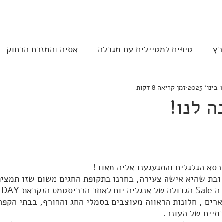
בית
הצהרת נגישות
הקהילה
רץ
טיפים למטיילים עם מגבלה
אסיה והמזרח הרחוק
2023
זמן קריאה 8 דקות
ב וצפון אמריקה
נגישות בבתי מלון
תחבורה
מסעד
ה לנו!
 כסא הגלגלים והתגעגענו אליה מאוד!
 ובת שהיא אישה צעירה, בחרנו בתקופת החגים משום שזו תמצית 
ה 
Sale
 הגדולה של אנגליה יום לאחר הכריסטמס הנקראת BOXING DAY
רים , חלונות הראווה מעוצבים בסמלי החג והחורף, בבתי הקפה
תיים של העונה.