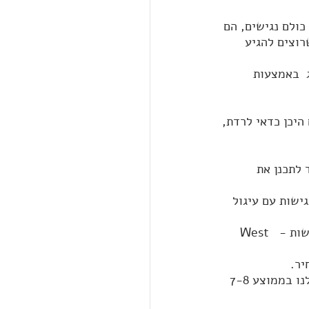
ולם נגישים, הם 
רוצים להגיע 
  באמצעות 
יכן כדאי לרדת, 
 לתכנן את 
ישות עם עיגול 
יחד עם זאת אנחנו גילנו שיש תחנה שרק צד אחד שלה נגיש למרות שהיא מסומנת בנגישות -  West 
יר.
יש להן רמפה ואפשר להיכנס עם כסא הגלגלים מחובר לכידון, נסיעה בתוך העיר עלתה לנו בממוצע 7-8 