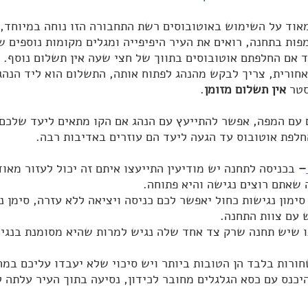
אוד על השימוש באוטובוסים רשת התחבורה הזו נוחה במיוחד, כ
פות בתחנה, רואים את העיר היפיפייה ומגלים מקומות נוספים ש
ד אם החלפתם אוטובוסים בתווך של חצי שעה אין תשלום נוסף.
ורית, צריך לבקש מהנהג לפתוח אותה, התשלום הוא ליד הנהג
טר 
אין תשלום מזומן
.
עם המפה, אפשר להתייעץ עם הנהג אם הקו מתאים ליעד שלכם ה
החלפת אוטובוס עד הגעה ליעד הם עוזרים באדיבות רבה.
– 
בכניסה לתחנה יש מודיעין התייעצו איתם זה יכול לעזור מאוד
שאתם רוצים נגישה והיא פתוחה.
סימון נגישות כחול יאפשר לכם כניסה ויציאה ללא עזרה, סימן נג
 עם צוות התחנה.
רות בלבד הן הטובות ביותר ויש סיכוי שלא יעבדו עליכם במח