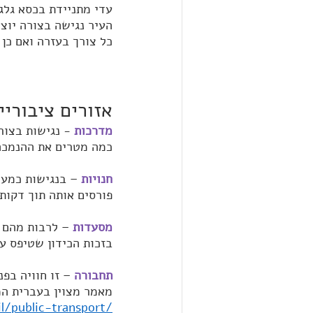
עדי מתניידת בכסא גלגלים קל משקל
העיר נגישה בצורה יוצ
כל צורך בעזרה ואם כן מ
אזורים ציבוריי
מדרכות
 - נגישות בצור
כמה מטרים את ההנמכה
חנויות
– בנגישות כמעט
פורסים אותה תוך דקות
מסעדות
 – לרבות מהם 
בזכות הכידון שטיפס ע
תחבורה
– זו חוויה בפ
מאמר מצוין בעברית המ
il/public-transport/