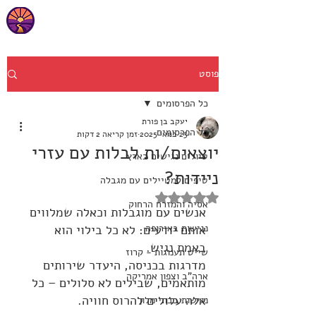
פוסט
כל הפרסומים
יעקב בן פורת
כל הפרסומים
23 במאי 2025
זמן קריאה 2 דקות
יוצאים/ות לבלות עם עזרי
טיולים נגישים בארץ
ניידות?
טיפים למטיילים עם מגבלה
דירוג של NaN מתוך 5 כוכבים
אסיה והמזרח הרחוק
אנשים עם מוגבלות וכאלה שמלווים 
נגישות באירופה
אותם יודעים: לא כל בילוי הוא 
באמת נגיש. 
שייט תענוגות - קרוז
מדרגות בכניסה, היעדר שירותים 
ארה"ב וצפון אמריקה
מותאמים, שבילים לא סלולים – כל 
אלה עלולים להרוס חוויה.
נגישות בבתי מלון