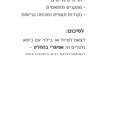
• מתקנים מותאמים
• נקודות תצפית ומנוחה נגישות
 לסיכום:
לצאת לטיול או בילוי עם כיסא 
גלגלים זה 
אפשרי בהחלט
 – 
כשמתכוננים נכון המידע זמין, 
מתעדכן, ונמצא ממש בקצות 
האצבעות שלכם.
 שתפו חוויות, תתעדו ביקורים, 
ותעזרו 
לעוד אנשים
 לחוות חופש 
והנאה בבטחה!
 אל תתפשרו – תשתמשו במידע, 
תתייעצו, ותצאו לדרך! 
טיפים למטיילים עם מגבלה