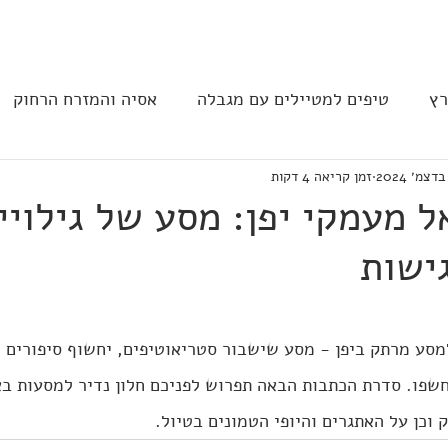
בית
הצהרת נגישות
הקהילה
רץ
טיפים למטיילים עם מגבלה
אסיה והמזרח הרחוק
זמן קריאה 4 דקות
ב וצפון אמריקה
נגישות בבתי מלון
תחבורה
מסעד
ל מעמקי יפן: מסע של גילויי
ישות
י למסע מרתק ביפן - מסע שישבור סטריאוטיפים, יחשוף סיפורים 
חשפו. סדרת הכתבות הבאה תפרוש לפניכם חלון נדיר למסעות 
וכן על האתגרים והיופי הטמונים בטיול.