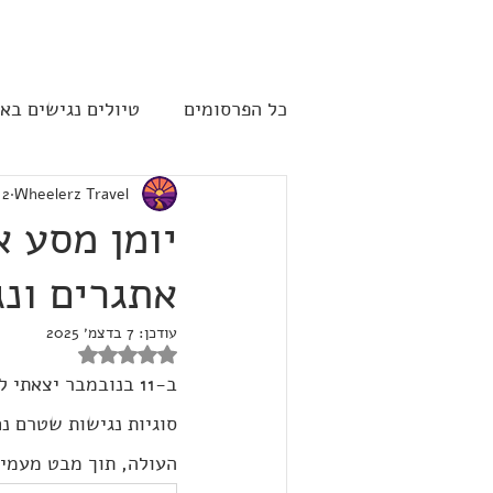
להתחברות
כל הפרסומים
טיולים נגישים בא
Wheelerz Travel
2 בדצמ׳ 2024
שייט תענוגות - קרוז
ארה"
יומן מסע א
אתגרים ונג
עודכן:
7 בדצמ׳ 2025
דירוג של NaN מתוך 5 כוכבים
ב-11 בנובמבר יצאת
סוגיות נגישות שטרם נ
העולה, תוך מבט מעמיק 