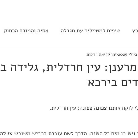
בית
הצהרת נגישות
הקהילה
רץ
טיפים למטיילים עם מגבלה
אסיה והמזרח הרחוק
זמן קריאה 1 דקות
ב וצפון אמריקה
נגישות בבתי מלון
תחבורה
מסעד
מרענן: עין חרדלית, גלידה ב
דים בירכא
לוקח אותנו צפונה צפונה: עין חרדלית. 
ב ויש בו מים כל השנה. הדרך לשם עוברת בכביש משובש אז להי