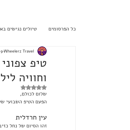
להתחברות
כל הפרסומים
טיולים נגישים בא
Wheelerz Travel
9 ביולי 2025
שייט תענוגות - קרוז
ארה"
טיפ צפוני 
וחוויה ליל
דירוג של NaN מתוך 5 כוכבים
שלום לכולם,
הפעם הטיפ השבועי שלי 
עין חרדלית
זהו הסיום של נחל כזי