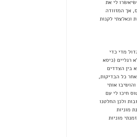
 לבטן המטוס. בחזור המתנתי 3-4 שעות עד שיאשרו לי את 
 אך המזוודה 
 ונאלצתי לקנות 
ול מדי כדי 
 רגליים (כיסא 
 בין הצדדים 
בן גוריון, היה מצוין. לאחר כל הבדיקות, 
הושיבו אותי 
ס חיכו לי עם 
בות ולכן החלטנו 
הבאה. כזה שאושר לטיסות ע"י ה  FDA. מבחינת מוניות 
מנתי מוניות 