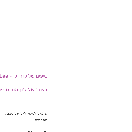
  Cory Lee - טיפים של קורי לי
באתר של ג'ון מוריס ני
טיפים למטיילים עם מגבלה
תחבורה