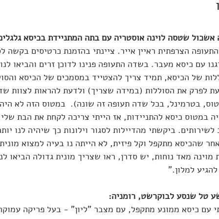
אשכול שטסה לוינה אוסטריה עם בתה המתניידת בכיסא גלגלים
התעופה הצרפתית ראיין אייר. ציינתי בהזמנת כרטיסים בקשה לס
נו עם כיסא מעבר. בשדה התעופה פנינו לדוכן זרים והביאו לנו 
ללות של הכיסא, תמיד צריך להצטייד במסמכים של הכיסא והסול
עת לפרק את הסוללות (במידה שצריך) ולדעת להראות לצוות שד
וס, בטרמינל, בכל שדה תעופה זה שונה).  במטוס הזה לא היה 
ה במטוס כיסא להתניידות, אז הייתי צריכה לקחת את הבת שלי 
שירותים. ביקשתי מהדיילות לסגור וילונות כך שיהיה לנו יותר
ר שהכיסא מתקפל וקל פיזית, לא הייתה נו בעיה למצוא מונית ג
ת מוינה מאד נוחות, יש סדרן, ראו שצריך מונית גדולה הביאו לנ
ע טל שנסע לבוקרשט, רומניה:
י עם כיסא ממונע מתקפל, עם מצבר "ליון" - בעל פריקה עמוקה