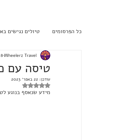
להתחברות
ט
כל הפרסומים
טיולים נגישים בא
Wheelerz Travel
8 במרץ 2022
שייט תענוגות - קרוז
ארה"
טיסה עם כ
עודכן:
22 באפר׳ 2023
דירוג של NaN מתוך 5 כוכבים
מידע שנאסף בנוגע לטי