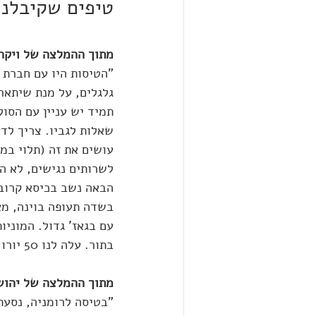
טיפים שקיבלנו
מתוך ההמלצה של ויקה 
"הטיסות היו עם חברת 
גלגלים, על מנת שיתארג
תמיד יש עניין עם הסו
שאלות לגביו. צריך לד
עושים את זה (תלוי במט
לשרותים נגישים, לא הי
הבאה נשב בכיסא קרוב ל
בשדה תעופה בוינה, מאח
עם בגאז' גדול. המוניו
בתור. עלה לנו 50 יורו להגיע למלון."
מתוך ההמלצה של יהוש
"בטיסה לרומניה, נסעת