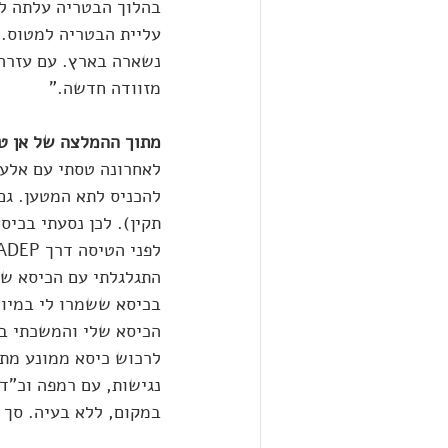
עליית הבטריה למטוס. 
נשארה בארץ. עם עזרה 
מזוודה חדשה."
מתוך ההמלצה של אן טו
לאחרונה טסתי עם אלעל
להכניס לתא המטען. גם
תקין). לכן נסעתי בכיס
התגלגלתי עם הכיסא של
בכיסא ששמרו לי במיוח
הכיסא שלי והמשכתי בדר
נגישות, עם רמפה וכ"ד
במקום, ללא בעיה. סך 