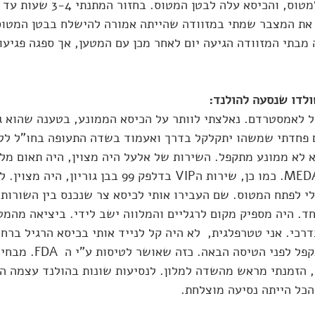
בהלוך הבטריה עלתה למטוס, והכיסא עלה
את המצבר שמתי במזוודה שהייתה אמורה להישלח בבטן המטוס,
מבתי המזוודה הגיעה יום לאחר מכן עם המטען, אך ספגה פגיעות
לדו שנסעה להולנד:
 לאמסטרדם. נאלצתי לוותר על הכיסא הממונע, בטענה שהוא גד
 פחדתי שמשהו יתקלקל בדרך ואעמוד בשדה התעופה בחו"ל ללא
א לא ממונע מתקפל. השירות של אלעל היה מצוין, היה תאום מלא
לפני הטיסה דרך MEDADEP. כמו כן, שירות הVIP בדלפק 99 ב
י לפתח המטוס. שם העבירו אותי לכיסא צר שנכנס בין השורות ו
ד. היה מספיק מקום לרגליים והמלווה ישב לידי. ביציאה מהמטו
כי. אני טטרפלגית,  לא היה קל לנייד אותי בכיסא הרגיל ברחו
לרכוש כיסא ממונע מתקפל לפני הטיסה 
, הזמנתי מראש מהשדה למלון. לנסיעות שונות בהולנד עצמה הז
הכל הייתה נסיעה מוצלחת.