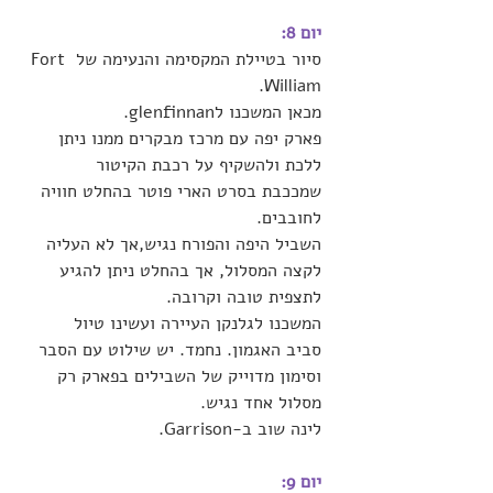
יום 8:
סיור בטיילת המקסימה והנעימה של Fort 
William.
מכאן המשכנו לglenfinnan.
פארק יפה עם מרכז מבקרים ממנו ניתן 
ללכת ולהשקיף על רכבת הקיטור 
שמככבת בסרט הארי פוטר בהחלט חוויה 
לחובבים. 
השביל היפה והפורח נגיש,אך לא העליה 
לקצה המסלול, אך בהחלט ניתן להגיע 
לתצפית טובה וקרובה.
המשכנו לגלנקן העיירה ועשינו טיול 
סביב האגמון. נחמד. יש שילוט עם הסבר 
וסימון מדוייק של השבילים בפארק רק 
מסלול אחד נגיש.
לינה שוב ב-Garrison. 
יום 9: