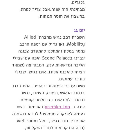
גלגלים.
מבחינתי היה שווה,אבל צריך לקחת 
בחשבון את חוסר הנוחות.
יום 4:
השכרת רכב נגיש מחברת Allied 
Mobility. ואן גדול עם רמפה הרכב 
נמסר במלון והתחלנו להתקדם צפונה 
עברנו בScone Palace היפה עם שבילי 
הליכה ומדשאות ענק. המבוך פה (שמאד 
רציתי להיכנס אליו), אינו נגיש. שבילי 
כורכר עמוקים.
משם עברנו לפיטלורכי היפה. הסתובבנו 
ברחוב הראשי,בפארק הצמוד,בגשר 
ובסכר. לא ראינו דגי סלמון קופצים.
לינה ב-
premier Inn
 באבימור. רשת 
נעימה לא יקרה מומלצת! לוודא בהזמנה 
אם צריך חדר נגיש, כולל wet room 
(ככה הם קוראים לחדר המקלחת, 