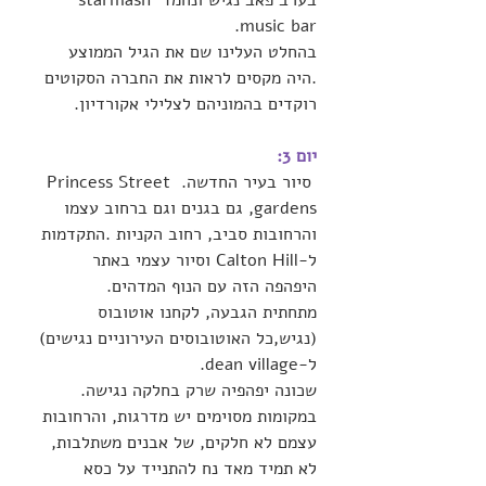
בערב פאב נגיש ונחמד starmash 
music bar.
בהחלט העלינו שם את הגיל הממוצע 
.היה מקסים לראות את החברה הסקוטים 
רוקדים בהמוניהם לצלילי אקורדיון.
יום 3:
 סיור בעיר החדשה. Princess Street 
gardens, גם בגנים וגם ברחוב עצמו 
והרחובות סביב, רחוב הקניות .התקדמות 
ל-Calton Hill וסיור עצמי באתר 
היפהפה הזה עם הנוף המדהים.
מתחתית הגבעה, לקחנו אוטובוס 
(נגיש,כל האוטובוסים העירוניים נגישים) 
ל-dean village. 
שכונה יפהפיה שרק בחלקה נגישה. 
במקומות מסוימים יש מדרגות, והרחובות 
עצמם לא חלקים, של אבנים משתלבות, 
לא תמיד מאד נח להתנייד על כסא 