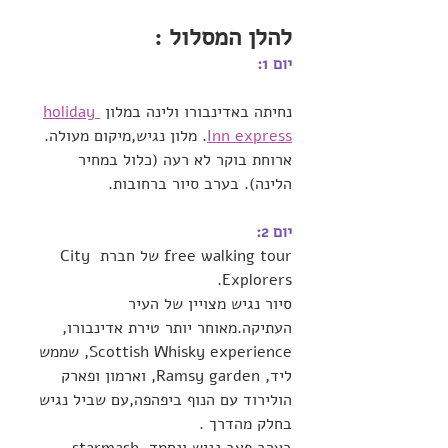
להלן המסלול :
יום 1:
נחיתה באדינבורו ולינה במלון 
holiday 
Inn express
. מלון נגיש,מיקום מעולה. 
ארוחת בוקר לא רעה (כלול במחיר 
הלינה). בערב סיור ברחובות.
יום 2:
free walking tour של חברת City 
Explorers.
סיור נגיש מצויין של העיר 
העתיקה.מאוחר יותר טירת אדינבורו, 
Scottish Whisky experience, שממש 
ליד, Ramsy garden, וארמון ופארק 
הולירוד עם הנוף ביפהפה,עם שביל נגיש 
בחלק מהדרך .