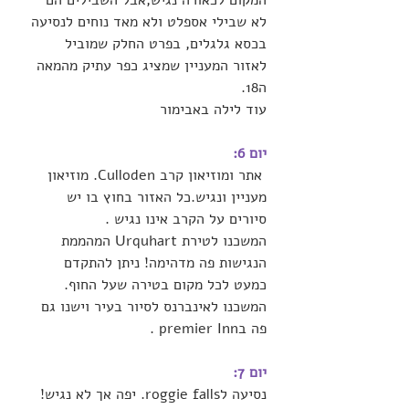
המקום לכאורה נגיש,אבל השבילים הם 
לא שבילי אספלט ולא מאד נוחים לנסיעה 
בכסא גלגלים, בפרט החלק שמוביל 
לאזור המעניין שמציג כפר עתיק מהמאה 
ה18.
עוד לילה באבימור 
יום 6:
 אתר ומוזיאון קרב Culloden. מוזיאון 
מעניין ונגיש.כל האזור בחוץ בו יש 
סיורים על הקרב אינו נגיש .
המשכנו לטירת Urquhart המהממת 
הנגישות פה מדהימה! ניתן להתקדם 
כמעט לכל מקום בטירה שעל החוף.
המשכנו לאינברנס לסיור בעיר וישנו גם 
פה בpremier Inn .
יום 7:
נסיעה לroggie falls. יפה אך לא נגיש! 