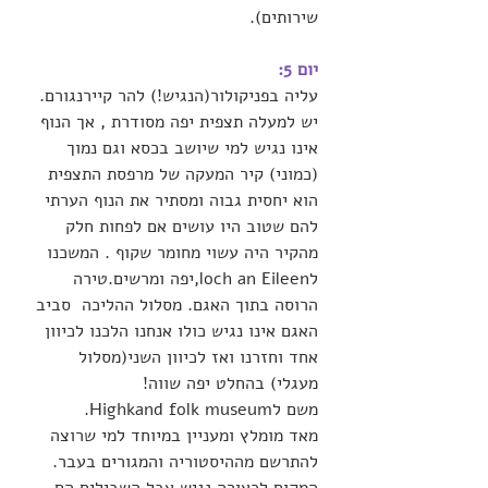
שירותים).
יום 5:
עליה בפניקולור(הנגיש!) להר קיירנגורם. 
יש למעלה תצפית יפה מסודרת , אך הנוף 
אינו נגיש למי שיושב בכסא וגם נמוך 
(כמוני) קיר המעקה של מרפסת התצפית 
הוא יחסית גבוה ומסתיר את הנוף הערתי 
להם שטוב היו עושים אם לפחות חלק 
מהקיר היה עשוי מחומר שקוף . המשכנו 
לloch an Eileen,יפה ומרשים.טירה 
הרוסה בתוך האגם. מסלול ההליכה  סביב 
האגם אינו נגיש כולו אנחנו הלכנו לכיוון 
אחד וחזרנו ואז לכיוון השני(מסלול 
מעגלי) בהחלט יפה שווה!
משם לHighkand folk museum.
מאד מומלץ ומעניין במיוחד למי שרוצה 
להתרשם מההיסטוריה והמגורים בעבר. 