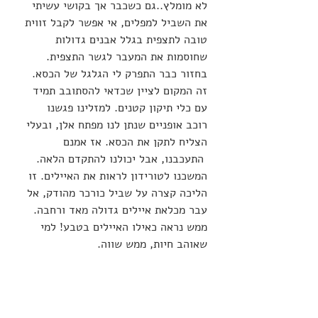
לא מומלץ..גם כשכבר אך בקושי עשיתי 
את השביל למפלים, אי אפשר לקבל זווית 
טובה לתצפית בגלל אבנים גדולות 
שחוסמות את המעבר לגשר התצפית.
בחזור כבר התפרק לי הגלגל של הכסא. 
זה המקום לציין שכדאי להסתובב תמיד 
עם כלי תיקון קטנים. למזלינו פגשנו 
רוכב אופניים שנתן לנו מפתח אלן, ובעלי 
הצליח לתקן את הכסא. אז אמנם
 התעכבנו, אבל יכולנו להתקדם הלאה.
המשכנו לטורידון לראות את האיילים. זו 
הליכה קצרה על שביל כורכר מהודק, אל 
עבר מכלאת איילים גדולה מאד ורחבה. 
ממש נראה כאילו האיילים בטבע! למי 
שאוהב חיות, ממש שווה. 