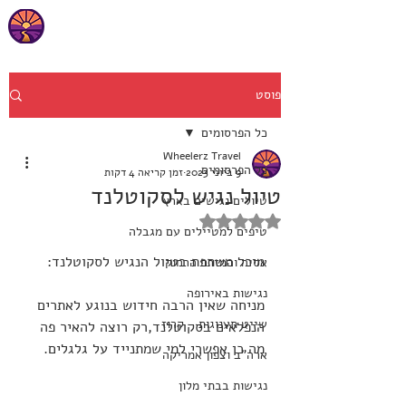
פוסט
כל הפרסומים
Wheelerz Travel
כל הפרסומים
9 ביוני 2023
זמן קריאה 4 דקות
טיול נגיש לסקוטלנד
טיולים נגישים בארץ
דירוג של NaN מתוך 5 כוכבים
טיפים למטיילים עם מגבלה
מיכל משתפת בטיול הנגיש לסקוטלנד:
אסיה והמזרח הרחוק
נגישות באירופה
מניחה שאין הרבה חידוש בנוגע לאתרים 
שייט תענוגות - קרוז
הנפלאים בסקוטלנד,רק רוצה להאיר פה 
מה כן אפשרי למי שמתנייד על גלגלים.
ארה"ב וצפון אמריקה
נגישות בבתי מלון