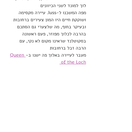
לוך למונד לשני הכיוונים 
מפה המשכנו ל-luss. עיירה מקסימה 
ושוקקת חיים היו המון צעירים ברחובות 
ובעיקר בחוף, מה שלצערי גם הסתכם 
בהרבה לכלוך מפוזר, פעם ראשונה 
בסקוטלנד שראינו מקום לא נקי, עם 
הרבה זבל ברחובות 
מעבר לעיירה באלוך פה ישנו ב-
Queen 
of the Loch 
יום 10:
 נסיעה לQueen Elizabeth forest 
park.
פארק מקסים שניתן לקבל בו קלנועית 
להסתובב במסלול הפארק. הפארק מלא 
בשבילי הליכה אופניים, וירק שביל אחד 
נגיש שמחתי להשתמש בקלנועית שלהם 
ולא בכסא שלי. השבילים היו קצת לא 