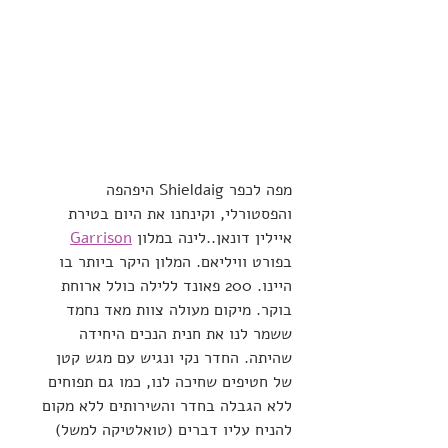
מפה לכפר Shieldaig היפהפה 
והפסטורלי, וקינחנו את היום בטירת 
איילין דונאן..לינה במלון 
Garrison
בפורט וויליאם. המלון היקר ביותר בו 
היינו. 200 פאונד ללילה כולל ארוחת 
בוקר. מיקום מעולה צוות מאד נחמד 
ששמר לנו את חנית הנכים היחידה 
שהיתה. החדר נקי ונגיש עם מגש קטן 
של חטיפים שחיכה לנו, כמו גם תפוחים 
ללא הגבלה בחדר והשירותים ללא מקום 
להניח עליו דברים (טואלטיקה למשל)