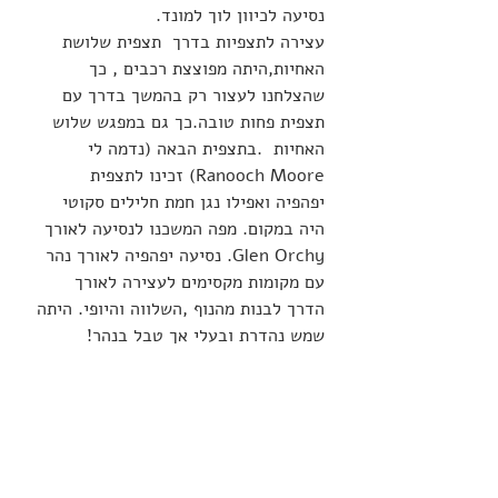
נסיעה לכיוון לוך למונד.
עצירה לתצפיות בדרך  תצפית שלושת 
האחיות,היתה מפוצצת רכבים , כך 
שהצלחנו לעצור רק בהמשך בדרך עם 
תצפית פחות טובה.כך גם במפגש שלוש 
האחיות  .בתצפית הבאה (נדמה לי 
Ranooch Moore) זכינו לתצפית 
יפהפיה ואפילו נגן חמת חלילים סקוטי 
היה במקום. מפה המשכנו לנסיעה לאורך 
Glen Orchy. נסיעה יפהפיה לאורך נהר 
עם מקומות מקסימים לעצירה לאורך 
הדרך לבנות מהנוף ,השלווה והיופי. היתה 
שמש נהדרת ובעלי אך טבל בנהר!