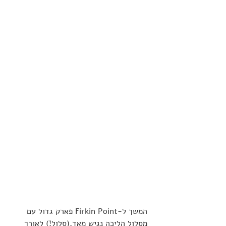
המשך ל-Firkin Point פארק גדול עם 
מסלול הליכה נגיש מאד,(סלול!) לאורך 