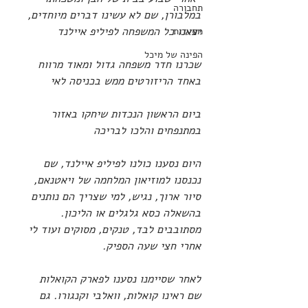
תחבורה
במלבורן, שם לא עשינו דברים מיוחדים, 
יצאנו כל המשפחה לפיליפ איילנד
מסעדות
הפינה של מיכל
שכרנו חדר משפחה גדול ומאוד מרווח 
באחד הריזורטים ממש בכניסה לאי
ביום הראשון הנכדות שיחקו באזור 
במתנפחים והלכו לבריכה
היום נסענו כולנו לפיליפ איילנד, שם 
נכנסנו למוזיאון המלחמה של ויאטנאם, 
סיור ארוך, נגיש, למי שצריך הם נותנים 
בהשאלה כסא גלגלים או הליכון. 
מסתובבים לבד, טנקים, מסוקים ועוד לי 
אחרי חצי שעה הספיק.
לאחר שסיימנו נסענו לפארק הקואלות 
שם ראינו קואלות, וואלבי וקנגורו. גם 