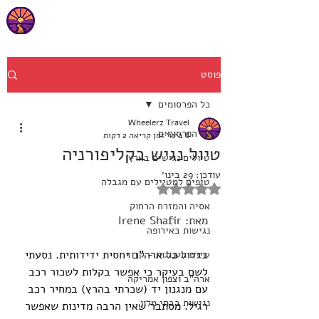
פוסט
כל הפרסומים
Wheelerz Travel
כל הפרסומים
8 בינו׳
זמן קריאה 2 דקות
טיול נגיש בקליפורניה
טיולים נגישים בארץ
עודכן:
29 בינו׳
טיפים למטיילים עם מגבלה
דירוג של NaN מתוך 5 כוכבים
אסיה והמזרח הרחוק
מאת: Irene Shafir
נגישות באירופה
ב
גדול כל ארה"ב יחסית ידידותית. נסעתי 
שייט תענוגות - קרוז
לשם בעיקר כי אפשר בקלות לשכור רכב 
ארה"ב וצפון אמריקה
עם מנגנון יד (שכרתי בהרץ) במחיר רכב 
נגישות בבתי מלון
רגיל. מסתבר שאין הרבה מדינות שאפשר 