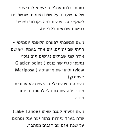
נחתתי בלוס אנג'לס ויצאתי לכביש 1 
שלהם שעובר על שפת מצוקים שנשפכים 
לאוקיינוס. יש שם כמה נקודות תצפית 
נגישות שרואים כלבי ים.
משם המשכתי לפארק הלאומי יוסמיטי - 
הייתי שם יומיים. יום אחד בעמק, יש שם 
איזה שני שבילים נגישים ויום נוסף 
נסעתי לגליישר פונט (Glacier point 
view) ול
חורשת מריפוסה (
Mariposa 
groove)
בשניהם יש שבילים נגישים לא ארוכים 
מידי ויפה שם גם בלי להסתובב יותר 
מידי.
משם נסעתי לאגם טאהו (Lake Tahoe) 
שזה בערך עיירות בתוך יער ענק ומהמם 
על שפת אגם עם דובים מסתבר.