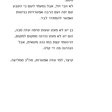
לא הכי זול, אבל נסעתי לשם כי הטבע 
שם יפה ועם הרבה אפשרויות נגישות 
ואפשר להסתדר לבד.
כן יש לא מעט שעות טיסה שזה מכה, 
וגם יש לא מעט נהיגה ממקום למקום, 
הרגשתי קצת כמו נהג משאית, אבל 
הנהיגה פה די קלה.
קיצר, למי שזה אפשרות, סה"כ ממליצה. 
ואם תזמינו דברים מראש ואם לא תסעו 
לבד, אז הכל גם ייצא לכם הרבה יותר 
זול.
אם העשייה שלנו עזרה לכם/ן, נתנה 
כיוון, ביטחון או השראה, ואם זה מרגיש 
לכם/ן נכון ומתאפשר, נשמח מאוד 