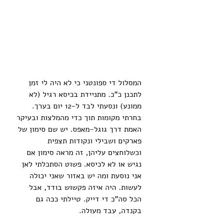
המסלול די ספונטני כי לא היה לי זמן 
לתכנן כ"כ. מתניידת בכיסא רגיל (לא 
ממונע) ונסעתי לבד ל-12 יום בערך. 
בחרתי מקומות תוך כדי מהמלצות ובעיקר 
האמת דרך גוגל-מאפס. יש שם סימון של 
פארקים ושבילי ונקודות תצפית 
וכשלוחצים עליהן, זה מראה סימון אם 
נגיש או לא לכיסא. פשוט הסתכלתי לאן 
אני נוסעת ומה יש באזור שאני יכולה 
לעשות. היה איזה פקשוש בודד, אבל 
הכל סה"כ די דייק. טיילתי ככה גם 
בקנדה, עבד מעולה.