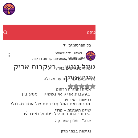
פוסט
כל הפרסומים
Wheelerz Travel
כל הפרסומים
22 בספט׳ 2024
זמן קריאה 1 דקות
טיול נגיש - בעקבות אריק
טיולים נגישים בארץ
איינשטיין
טיפים למטיילים עם מגבלה
דירוג של NaN מתוך 5 כוכבים
אסיה והמזרח הרחוק
בעקבות אריק איינשטיין - מסע בין 
נגישות באירופה
תחנות חייו התל אביביות של אחד מגדולי 
שייט תענוגות - קרוז
גיבורי התרבות של פסקול חיינו 🎶
ארה"ב וצפון אמריקה
נגישות בבתי מלון