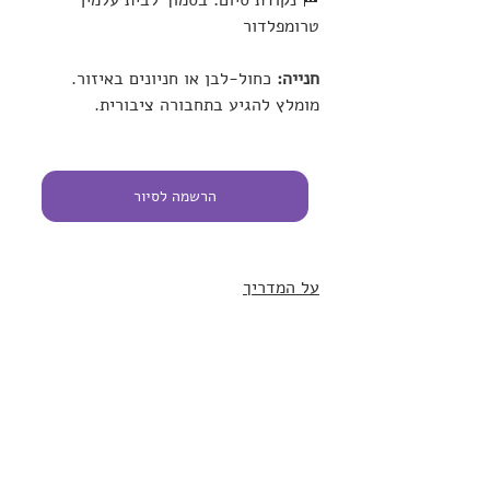
🏁 נקודת סיום: בסמוך לבית עלמין 
טרומפלדור
חנייה:
 כחול-לבן או חניונים באיזור. 
מומלץ להגיע בתחבורה ציבורית.
הרשמה לסיור
על המדריך