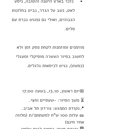
 נזכר בארץ הישנה והטובה, ניסע 
לאט, נשב על הגדר, נביט בחלונות 
הגבוהים, ואולי גם נפגוש גברת עם 
סלים.
מוזמנים ומוזמנות לקחת פסק זמן ולא 
לחשוב בסיור העשרה מוסיקלי ומעגלי 
(כמעט), נגיש לכיסאות גלגלים.
📅יום ראשון, 13.10, בשעה 17:00
⏳ משך הסיור: ~שעתיים וחצי.
📍נקודת המפגש: גורדון תל אביב.
🎫 עלות 100 ש"ח למשתתפ/ת (מלווה 
אחד חינם)