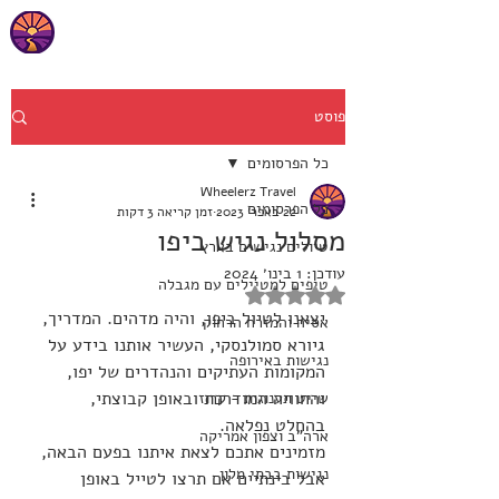
פוסט
כל הפרסומים
Wheelerz Travel
כל הפרסומים
22 באפר׳ 2023
זמן קריאה 3 דקות
מסלול נגיש ביפו
טיולים נגישים בארץ
עודכן:
1 בינו׳ 2024
טיפים למטיילים עם מגבלה
דירוג של NaN מתוך 5 כוכבים
יצאנו לטיול ביפו, והיה מדהים. המדריך, 
אסיה והמזרח הרחוק
גיורא סמולנסקי, העשיר אותנו בידע על 
נגישות באירופה
המקומות העתיקים והנהדרים של יפו, 
והחוויה המודרכת ובאופן קבוצתי, 
שייט תענוגות - קרוז
בהחלט נפלאה.
ארה"ב וצפון אמריקה
מזמינים אתכם לצאת איתנו בפעם הבאה, 
נגישות בבתי מלון
אבל בינתיים אם תרצו לטייל באופן 