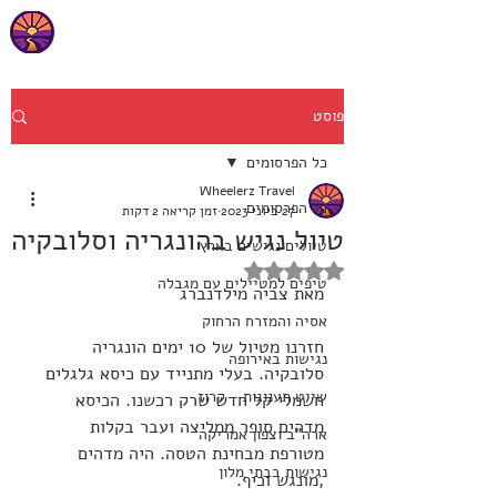
פוסט
כל הפרסומים
Wheelerz Travel
כל הפרסומים
27 ביוני 2023
זמן קריאה 2 דקות
טיול נגיש בהונגריה וסלובקיה
טיולים נגישים בארץ
דירוג של NaN מתוך 5 כוכבים
טיפים למטיילים עם מגבלה
מאת צביה מילדנברג
אסיה והמזרח הרחוק
חזרנו מטיול של 10 ימים הונגריה 
נגישות באירופה
סלובקיה. בעלי מתנייד עם כיסא גלגלים 
שייט תענוגות - קרוז
חשמלי קל חדש שרק רכשנו. הכיסא 
מדהים סופר ממליצה ועבר בקלות 
ארה"ב וצפון אמריקה
מטורפת מבחינת הטסה. היה מדהים 
נגישות בבתי מלון
,מונגש וכיף. 