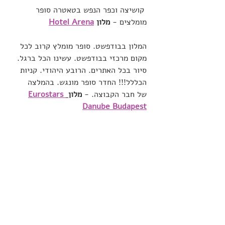
 קושיצה וכפר הנפש בטאטרה סופר 
מומלצים - 
מלון 
Hotel Arena
המלון בבודפשט. סופר מומלץ קרוב לכל 
מקום מרכזי בבודפשט. עשינו הכל ברגל. 
סיור בכל האתרים. הרובע היהודי. קניות 
הכללל!!! החדר סופר מונגש. בהמלצה 
של חבר הקבוצה. - 
מלון
Eurostars 
Danube Budapest
מלון מהתעופה כי המראנו מאוד מוקדם 
בבוקר. יש דרך מונגשת הליכה או נסיעה 
של כמה דקות. סופר מומלץ -
 מלון 
ibis 
Styles Budapest Airport 
שימו לב, זהו 
המלון שאינו מומלץ 
במישקלוץ
, לישוקולכם.