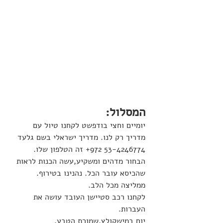
המסלול:
יומיים וחצי בודפשט לקחנו טיול עם 
מדריך רק לנו. מדריך ישראלי בשם גלעד 
‭+972 53-4246774‬ זה הטלפון שלו. 
הבחור מדהים ומשקיע,עשה הכנות לראות 
שהכיסא עובר הכל. נהנינו בטירוף. 
ממליצה מכל הלב. 
לקחנו רכב סטיישן העובד עושה את 
העברות. 
יום במישקולץ,שמורת הטבע. 