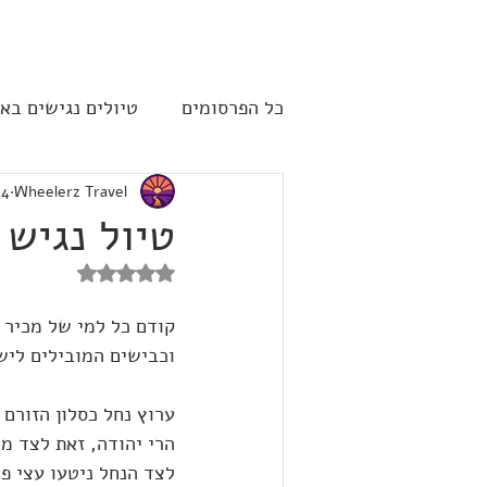
להתחברות
כל הפרסומים
טיולים נגישים בא
Wheelerz Travel
4 ביוני 2023
שייט תענוגות - קרוז
ארה"
טיול נגיש 
דירוג של NaN מתוך 5 כוכבים
וכבישים המובילים לישו
ערוץ נחל כסלון הזורם 
הרי יהודה, זאת לצד מ
לצד הנחל ניטעו עצי פרי