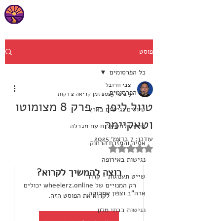
פוסט
כל הפרסומים
צבי וורובל
כל הפרסומים
9 בינו׳ 2025
זמן קריאה 2 דקות
טיול ליפן – פרק 8 מצומוטו
טיולים נגישים בארץ
וטאקיימה
טיפים למטיילים עם מגבלה
עודכן:
7 בדצמ׳ 2025
אסיה והמזרח הרחוק
דירוג של NaN מתוך 5 כוכבים
נגישות באירופה
רוצה להמשיך לקרוא?
שייט תענוגות - קרוז
רק המנויים של wheelerz.online יכולים 
ארה"ב וצפון אמריקה
לקרוא את הפוסט הזה.
נגישות בבתי מלון