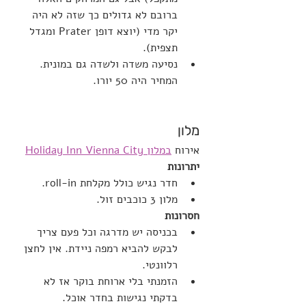
ברובם לא גדולים כך שזה לא היה 
יקר מדי (יוצא דופן Prater ומגדל 
תצפית).
נסיעה משדה ולשדה גם במונית. 
המחיר היה 50 יורו.
מלון
אירוח 
במלון Holiday Inn Vienna City
יתרונות
חדר נגיש כולל מקלחת roll-in.
מלון 3 כוכבים זול.
חסרונות
בכניסה יש מדרגה וכל פעם צריך 
לבקש להביא רמפה ניידת. אין לחצן 
רלוונטי.
הזמנתי בלי ארוחת בוקר אז לא 
בדקתי נגישות בחדר אוכל.