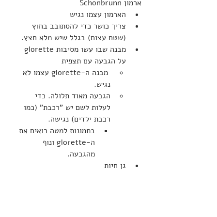
Schonbrunn ארמון
הארמון עצמו נגיש
צריך כושר כדי להסתובב בחוץ 
(שטח עצום) בגלל שיש מלא חצץ.
מבנה שבו עשו מסיבות glorette 
על הגבעה עם תצפית
 מבנה ה-glorette עצמו לא 
נגיש.
הגבעה מאוד תלולה. כדי 
לעלות לשם יש "רכבת" (כמו 
רכבת ילדים) נגישה.
בתמונות למטה רואים את 
ה-glorette ונוף 
מהגבעה.
גן חיות