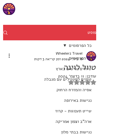
פוסט
כל הפרסומים
Wheelerz Travel
כל הפרסומים
16 ביולי 2024
זמן קריאה 3 דקות
טיול לוינה
טיולים נגישים בארץ
עודכן:
11 בדצמ׳ 2024
טיפים למטיילים עם מגבלה
דירוג של NaN מתוך 5 כוכבים
אסיה והמזרח הרחוק
נגישות באירופה
שייט תענוגות - קרוז
ארה"ב וצפון אמריקה
נגישות בבתי מלון