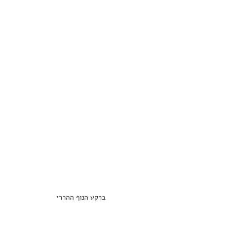
ברקע הנוף ההררי