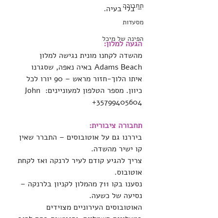
תחבורה
– בלי בעיה.
מסעדות
הפינה של מיכל
הגעה למלון:
מהשדה לקחנו מונית נגישה למלון 
Adams Beach באיה נאפה, שסגרנו 
איתו הלוך-חזור מראש – 90 יורו לכל 
כיוון. מספר הטלפון למעוניינים: John 
+35799405604
תחבורה ציבורית:
ביררנו גם על אוטובוסים – התברר שאין 
קו ישיר מהשדה.
צריך להגיע קודם לעיר לרנקה ואז לקחת 
אוטובוס.
נסענו בקו 711 מהמלון לקניון בלרנקה – 
נסיעה של כשעה.
האוטובוסים העירוניים מצוידים 