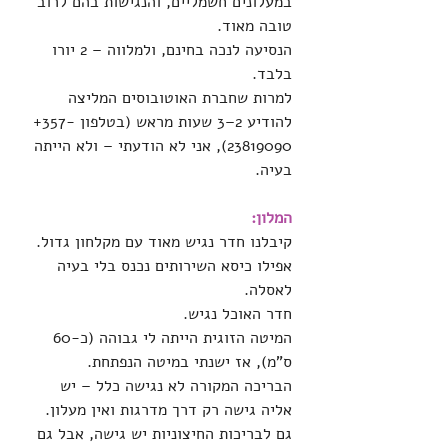
במעלונים חשמליים, והנגישות בהם לרוב 
טובה מאוד.
הנסיעה לנכה בחינם, ולמלווה – 2 יורו 
בלבד.
למרות שחברת האוטובוסים המליצה 
להודיע 2–3 שעות מראש (בטלפון ‎+357-
23819090), אני לא הודעתי – ולא הייתה 
בעיה.
המלון:
קיבלנו חדר נגיש מאוד עם מקלחון גדול. 
אפילו כיסא השירותים נכנס בלי בעיה 
לאסלה.
חדר האוכל נגיש.
המיטה הזוגית הייתה לי גבוהה (כ-60 
ס"מ), אז ישנתי במיטה הנפתחת.
הבריכה המקורה לא נגישה כלל – יש 
אליה גישה רק דרך מדרגות ואין מעלון.
גם לבריכות החיצוניות יש גישה, אבל גם 