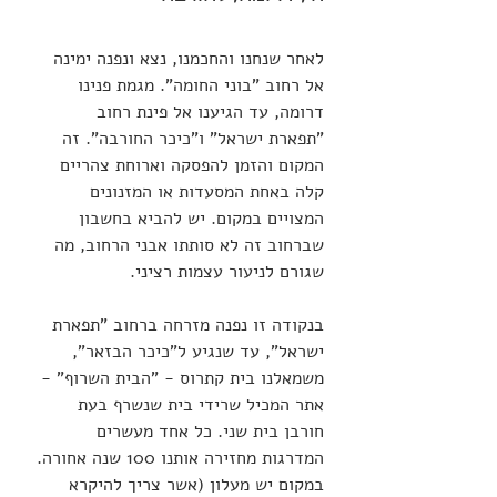
לאחר שנחנו והחכמנו, נצא ונפנה ימינה 
אל רחוב "בוני החומה". מגמת פנינו 
דרומה, עד הגיענו אל פינת רחוב 
"תפארת ישראל" ו"כיכר החורבה". זה 
המקום והזמן להפסקה וארוחת צהריים 
קלה באחת המסעדות או המזנונים 
המצויים במקום. יש להביא בחשבון 
שברחוב זה לא סותתו אבני הרחוב, מה 
שגורם לניעור עצמות רציני.
בנקודה זו נפנה מזרחה ברחוב "תפארת 
ישראל", עד שנגיע ל"כיכר הבזאר", 
משמאלנו בית קתרוס - "הבית השרוף" - 
אתר המכיל שרידי בית שנשרף בעת 
חורבן בית שני. כל אחד מעשרים 
המדרגות מחזירה אותנו 100 שנה אחורה. 
במקום יש מעלון (אשר צריך להיקרא 