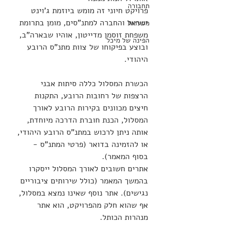
תחבורה
פרויקט חיוני זה מומש ביוזמת ג'וינט 
ישראל והחברה למתנ"סים, מומן בתרומת 
מסעדות
משפחת זוסמן מדייטון, אוהיו שבארה"ב, 
הפינה של מיכל
ובוצע בפיקוחו של צוות מתנ"ס הרובע 
היהודי.
הכשרת המסלול כללה סיתות אבני 
הרצפות של רחובות הרובע, התקנות 
חיצים מכוונים בקירות הרובע לאורך 
המסלול, הכנת חוברת הדרכה מיוחדת, 
אותה ניתן לרכוש במתנ"ס הרובע היהודי, 
או להזמינה בדואר (פרטי המתנ"ס - 
בסוף המאמר).
אתרים חשובים לאורך המסלול ייסקרו 
בהמשך המאמר (כולל שירותים ציבוריים 
נגישים). אתר נוסף שאינו נמצא במסלול, 
אף שהוא חלק מהפרויקט, הוא אתר 
מנהרות הכותל.