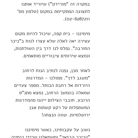
במקרה זה "מורידון") שיוריד אותנו 
לתצוגה המתקיימת במקום (טלפון מס' 
02-6287211).
מימיננו - בית קפה, שיכול להיות מקום 
עצירה יאה לאלה שלא עצרו לנוח ב"כיכר 
החורבה". נפלס לנו דרך בין השולחנות, 
ונמצא שירותים ציבוריים מותאמים.
לאחר מכן, נפנה לנתיב הנוח לרחוב 
"משגב לדך". ממולנו - המדרגות 
היורדות אל רחבת הכותל. מספר צעדים 
שמאלה בהמשך הרחוב, נמצא מתנ"ס 
הרובע. חובבי הצילום ייהנו מהמדרגות 
המשתפלות על רקע קשתות אבן 
ירושלמיות. שווה הנצחה!
נשוב על עקבותינו, כאשר מימיננו 
"הכיכר הבזאר" ומשמאלנו שרידי כנסייה 