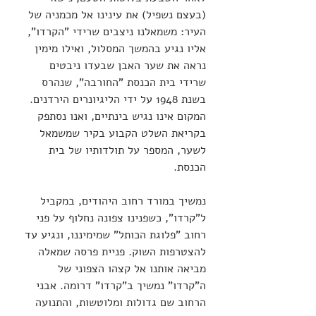
(בעצם נשפיל) את עינינו אל מכמניה של 
העיר: משמאלנו ניצבים שרידי "הקרדו", 
אליו נגיע בהמשך המסלול, ואילו מימין 
נראה את שער האבן שבעדו ניבטים 
שרידי בית הכנסת "החורבה", שנהרס 
בשנת 1948 על ידי הליגיונרים הירדנים. 
המקום אינו נגיש בינתיים, ואנו נסתפק 
בקריאת השלט הקבוע בקיר שמשמאל 
לשער, המספר על תולדותיו של בית 
הכנסת.
נמשיך במורד רחוב היהודים, במקביל 
ל"קרדו", כשפנינו צפונה נחלוף על פני 
רחוב "פלוגת הכותל" שמימיננו, ונגיע עד 
להצטרפות השוק. פניית פרסה שמאלה 
מביאה אותנו אל קצהו הצפוני של 
ה"קרדו" נמשיך ב"קרדו" דרומה. אבני 
הרחוב שם גדולות ומלוטשות, והתנועה 