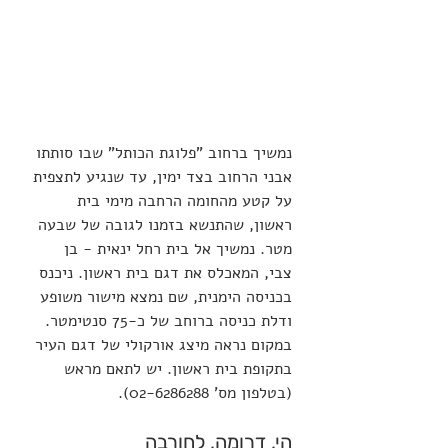
נמשיך ברחוב "פלוגת הכותל" שבו סותתו 
אבני הרחוב בצד ימין, עד שנגיע לתצפית 
על קטע מהחומה הרחבה מימי בית 
ראשון, שהתנשא בזמנו לגובה של שבעה 
מטר. נמשיך אל בית רחל ינאית - בן 
צבי, המאכלס את דגם בית ראשון. ניכנס 
בכניסה הימנית, שם נמצא מישור משופע 
ודלת כניסה ברוחב של כ-75 סנטימטר. 
במקום נראה מיצג אורקולי של דגם העיר 
בתקופת בית ראשון. יש לתאם מראש 
(בטלפון מס' 02-6286288).
הי, דרומה, לחורבה