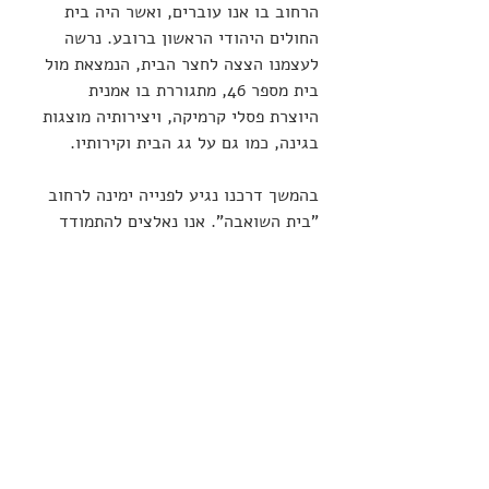
הרחוב בו אנו עוברים, ואשר היה בית 
החולים היהודי הראשון ברובע. נרשה 
לעצמנו הצצה לחצר הבית, הנמצאת מול 
בית מספר 46, מתגוררת בו אמנית 
היוצרת פסלי קרמיקה, ויצירותיה מוצגות 
בגינה, כמו גם על גג הבית וקירותיו.
בהמשך דרכנו נגיע לפנייה ימינה לרחוב 
"בית השואבה". אנו נאלצים להתמודד 
כאן עם שיפוע תלול למדי, שבקצהו 
נשמח למצוא עצמנו ברחוב "בתי מחסה". 
ממול, בצידה המערבי של הרחבה ניצב 
"בית רוטשילד", המשמש עתה אכסניה 
למינהלת הרובע. מצפון לבניין קיים 
מעבר צר, המביא אותנו אל גל-עד 
ללוחמי הרובע, שנפלו במלחמת 
העצמאות, ונקברו במקום זה בקבר 
אחים. לאחר שחרור העיר העתיקה 
הועברו שרידיהם לקבורה בהר הזיתים.