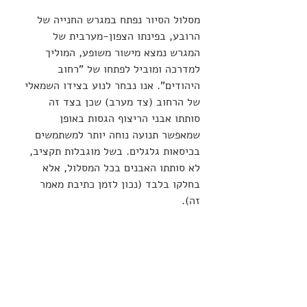
מסלול הסיור נפתח במגרש החנייה של 
הרובע, בפינתו הצפון-מערבית של 
המגרש נמצא מישור משופע, המוליך 
למדרכה ומוביל לפתחו של "רחוב 
היהודים". אנו נבחר לנוע בצידו השמאלי 
של הרחוב (צד מערב) שכן בצד זה 
סותתו אבני הריצוף הגסות באופן 
שמאפשר תנועה נוחה יותר למשתמשים 
בכיסאות גלגלים. בשל מוגבלות תקציב, 
לא סותתו האבנים בכל המסלול, אלא 
בחלקו בלבד (נכון לזמן כתיבת מאמר 
זה).