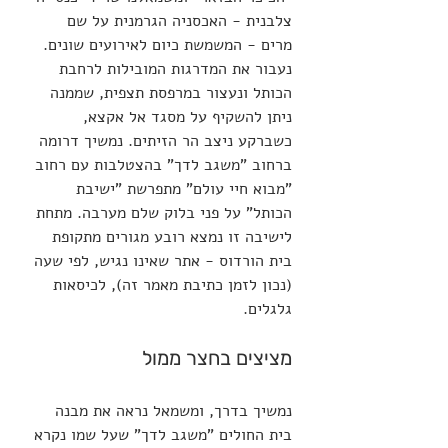
צלבנית - האכסניה הגרמנית על שם 
מרים - המשמשת כיום לאירועים שונים. 
נעבור את המדרגות המובילות לרחבת 
הכותל ונעצור במרפסת תצפית, שממנה 
ניתן להשקיף על מסגד אל אקצא, 
כשברקע ניצב הר הזיתים. נמשיך דרומה 
ברחוב "משגב לדך" בהצטלבות עם רחוב 
"מבוא חיי עולם" מתפרשת "ישיבת 
הכותל" על פני בלוק שלם מערבה. מתחת 
לישיבה זו נמצא רובע מגורים מתקופת 
בית הורדוס - אתר שאינו נגיש, לפי שעה 
(נכון לזמן כתיבת מאמר זה), לכיסאות 
גלגלים.
מציצים בחצר ממול
נמשיך בדרך, ומשמאל נראה את מבנה 
בית החולים "משגב לדך" שעל שמו נקרא 