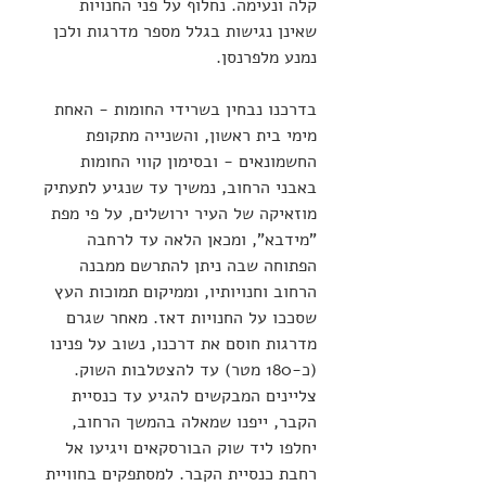
קלה ונעימה. נחלוף על פני החנויות 
שאינן נגישות בגלל מספר מדרגות ולכן 
נמנע מלפרנסן.
בדרכנו נבחין בשרידי החומות - האחת 
מימי בית ראשון, והשנייה מתקופת 
החשמונאים - ובסימון קווי החומות 
באבני הרחוב, נמשיך עד שנגיע לתעתיק 
מוזאיקה של העיר ירושלים, על פי מפת 
"מידבא", ומכאן הלאה עד לרחבה 
הפתוחה שבה ניתן להתרשם ממבנה 
הרחוב וחנויותיו, וממיקום תמוכות העץ 
שסככו על החנויות דאז. מאחר שגרם 
מדרגות חוסם את דרכנו, נשוב על פנינו 
(כ-180 מטר) עד להצטלבות השוק. 
צליינים המבקשים להגיע עד כנסיית 
הקבר, ייפנו שמאלה בהמשך הרחוב, 
יחלפו ליד שוק הבורסקאים ויגיעו אל 
רחבת כנסיית הקבר. למסתפקים בחוויית 