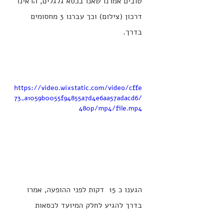
טובים אמרנו שאנו בכסא גלגלים, הראינו 
דרכון (צילום) וכך עברנו 3 מחסומים 
בדרך. 
https://video.wixstatic.com/video/cffe
73_a1059b0055f94855a7d4e6aa57adacd6/
480p/mp4/file.mp4
הגענו כ 15  דקות לפני ההופעה, אמרו 
בדרך להגיע לחלק המיועד לכסאות 