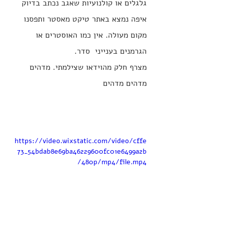
גלגלים או קולנועיות שאגב נכתב בדיוק 
איפה נמצא באתר טיקט מאסטר ותפסנו 
מקום מעולה. אין כמו האוסטרים או 
הגרמנים בענייני  סדר.
מצרף חלק מהוידאו שצילמתי. מדהים 
מדהים מדהים
https://video.wixstatic.com/video/cffe
73_54bdab8e69ba46229600fc01e6499a2b
/480p/mp4/file.mp4