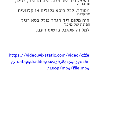
באיצטדיון של וינה. היה מדהים, נגיש, 
תחבורה
מסודר. לכל כיסא גלגלים או קלנועית 
מסעדות
היה מקום ליד הגדר כולל כסא רגיל 
הפינה של מיכל
למלווה שקיבל כרטיס חינם.
https://video.wixstatic.com/video/cffe
73_dafa94d1adde40a2a3b384c542370cbc
/480p/mp4/file.mp4