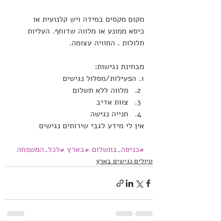
מקום מקסים במידה ויש קלנועית או 
כיסא ממונע או מלווה שדוחף. העליות 
תלולות . החוויה עצומה.
מבחינת נגישות:
1. הפעילות/מסלול נגישים
מלווה ללא תשלום
צוות אדיב
חנייה נגישה
אין לי מידע לגבי שירותים נגישים
#כניסה_בתשלום
#בארץ
#לכל_המשפחה
טיולים נגישים בארץ