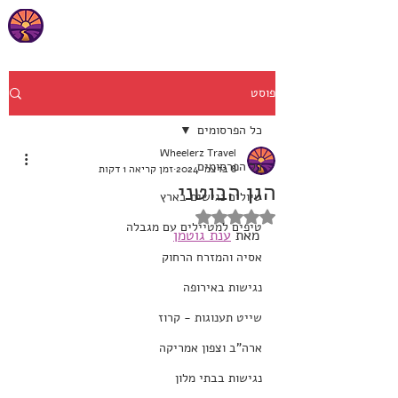
פוסט
כל הפרסומים
Wheelerz Travel
כל הפרסומים
8 בדצמ׳ 2024
זמן קריאה 1 דקות
הגן הבוטני
טיולים נגישים בארץ
דירוג של NaN מתוך 5 כוכבים
טיפים למטיילים עם מגבלה
מאת 
ענת גוטמן
אסיה והמזרח הרחוק
נגישות באירופה
שייט תענוגות - קרוז
ארה"ב וצפון אמריקה
נגישות בבתי מלון